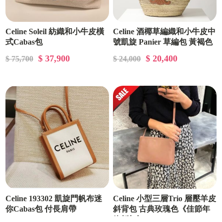
Celine Soleil 紡織和小牛皮橫
Celine 酒椰草編織和小牛皮中
式Cabas包
號凱旋 Panier 草編包 黃褐色
$ 37,900
$ 20,400
$ 75,700
$ 24,000
Celine 193302 凱旋門帆布迷
Celine 小型三層Trio 層壓羊皮
你Cabas包 付長肩帶
斜背包 古典玫瑰色《佳節年
終折扣》