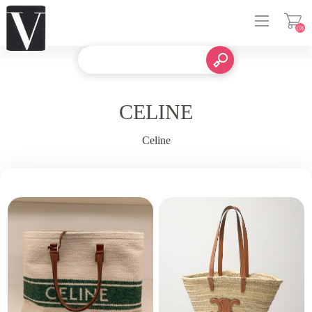
(0)
登入
CELINE
Celine