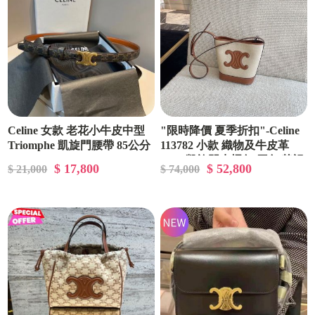
Celine 女款 老花小牛皮中型
"限時降價 夏季折扣"-Celine
Triomphe 凱旋門腰帶 8 5公分
113782 小款 織物及牛皮革
Cuir 凱旋門水桶包 原色/黃褐
$ 17,800
$ 52,800
$ 21,000
$ 74,000
色《2024季度新品》