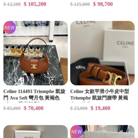
$ 105,200
$ 98,700
$ 12,500
$ 125,000
Celine 114493 Triomphe 凱旋
Celine 女款平滑小牛皮中型
門 Ava Soft 彎月包 黃褐色
Triomphe 凱旋門腰帶 黃褐
《2024季度新品》
色/85公分
$ 70,400
$ 19,400
$ 85,000
$ 23,000