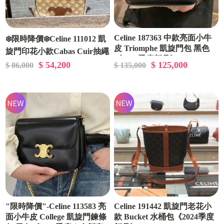
Celine 187363 中款亮面小牛
❄️限時降價❄️Celine 111012 凱
皮 Triomphe 凱旋門包 黑色
旋門印花小款Cabas Cuir抽繩
《2024季度新品》
包 《當季專櫃正售★全新商
$ 54,200
$ 125,000
$ 86,000
$ 135,000
品 》
"限時降價"-Celine 113583 亮
Celine 191442 凱旋門老花小
面小牛皮 College 凱旋門鍊條
款 Bucket 水桶包《2024季度