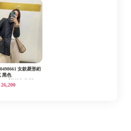
 80498661 女款菱形絎
 黑色
/L/XL《佳節年終折
 26,200