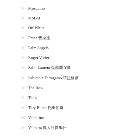
Moschino
MSGM
Off-White
Prada 普拉達
Palm Angels
Roger Vivier
Saint Laurent 聖羅蘭 YSL
Salvatore Ferragamo 菲拉格慕
The Row
Tod's
Tory Burch 托里伯奇
Valentino
Valextra 義大利愛馬仕