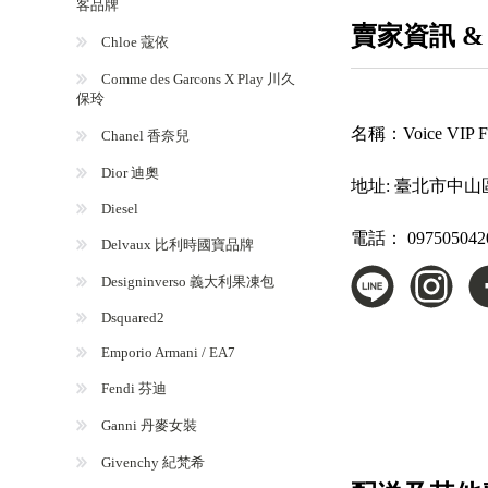
客品牌
賣家資訊 &
Chloe 蔻依
Comme des Garcons X Play 川久
保玲
名稱：
Voice VI
Chanel 香奈兒
Dior 迪奧
地址:
臺北市中山
Diesel
電話：
097505042
Delvaux 比利時國寶品牌
Designinverso 義大利果凍包
Dsquared2
Emporio Armani / EA7
Fendi 芬迪
Ganni 丹麥女裝
Givenchy 紀梵希