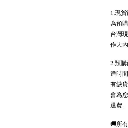
Miu Miu
1.現
Manolo Blahnik 鞋王
為預
MCM
台灣現
Moncler
作天
Moschino
2.預
MSGM
達時
Off-White
有缺
Prada 普拉達
會為
Palm Angels
退費
Roger Vivier
Saint Laurent 聖羅蘭 YSL
🚚所