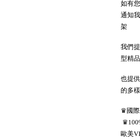
如有您
Jimmy Choo 周仰傑
通知
Joshua Sanders
架
J.W.Anderson
Karl Lagerfeld 卡爾老佛爺
我們提
Kenzo
型精品
Lanvin
也提
Loewe 羅威
的多
Longchamp
Marc Jacobs 馬克雅各布
♛國
Marni
♛10
Maison Margiela / mm6
歐美V
Max Mara