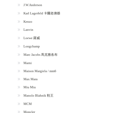
J.W.Anderson
Karl Lagerfeld 卡爾老佛爺
Kenzo
Lanvin
Loewe 羅威
Longchamp
Marc Jacobs 馬克雅各布
Marni
Maison Margiela / mm6
Max Mara
Miu Miu
Manolo Blahnik 鞋王
MCM
Moncler