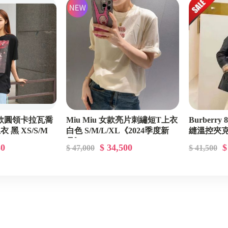
Alexander Wang 亞力山大王
Amiri
Anay Hindmarch
Balenciaga 巴黎世家
Bally
Balmain 巴爾曼
 中性款圓領卡拉瓦喬
Miu Miu 女款亮片刺繡短T上衣
Burberry
黑 XS/S/M
白色 S/M/L/XL《2024季度新
縫溫控夾克
Bottega Veneta BV 寶緹嘉
品》
XS/S/M
80
$ 34,500
$
$ 47,000
$ 41,500
扣》
Burberry 博伯利
Bvlgari 寶格麗
Celine
Chiara Ferragni 義大利時尚部落客品牌