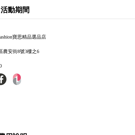
Chloe 蔻依
 活動期間
Comme des Garcons X Play 川久保玲
Chanel 香奈兒
P Fashion寶思精品選品店
Dior 迪奧
區農安街8號3樓之6
Diesel
Delvaux 比利時國寶品牌
0
Designinverso 義大利果凍包
Dsquared2
Emporio Armani / EA7
Fendi 芬迪
Ganni 丹麥女裝