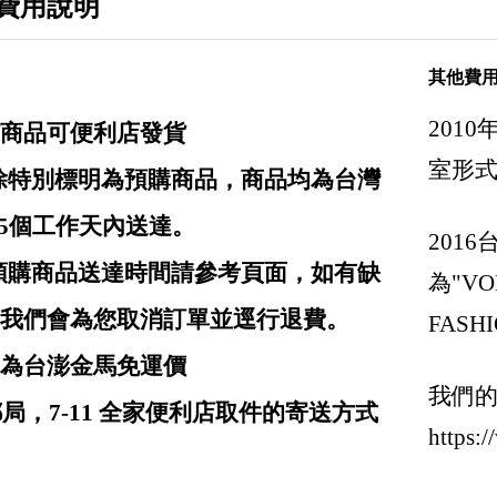
費用說明
Givenchy 紀梵希
Gucci 古馳
其他費
GGDB-Golden Gosse
201
商品可便利店發貨
Giuseppe Zanotti
室形
: 除特別標明為預購商品，商品均為台灣
Hermes
Goyard
-5個工作天內送達。
201
Hogan
: 預購商品送達時間請參考頁面，如有缺
為"VOI
Inuikii 瑞士健足護脊 手工時尚鞋
我們會為您取消訂單並逕行退費。
FASHI
三宅一生 Issey Miyake / Pleats Please Isse
均為台澎金馬免運價
我們
Ih Nom Uh Nit
局，7-11 全家便利店取件的寄送方式
https:
Jacquemus
Jil Sander