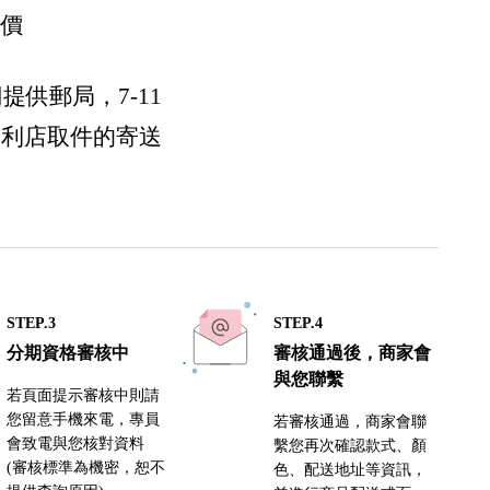
運價
們提供郵局，7-11
便利店取件的寄送
STEP.3
STEP.4
分期資格審核中
審核通過後，商家會
與您聯繫
若頁面提示審核中則請
您留意手機來電，專員
若審核通過，商家會聯
會致電與您核對資料
繫您再次確認款式、顏
(審核標準為機密，恕不
色、配送地址等資訊，