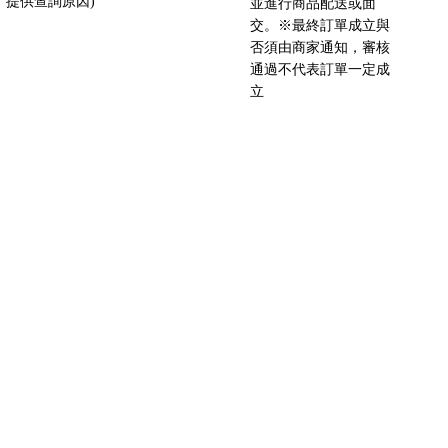
提供查詢原因)
並進行商品配送或面
交。※最終訂單成立與
否須由商家通知，審核
通過不代表訂單一定成
立