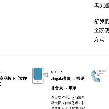
Salvatore Ferragamo 菲拉格慕
馬免
The Row
📦我
Tod's
全家
Tory Burch 托里伯奇
方式
Valentino
Valextra 義大利愛馬仕
Versace 凡賽斯
Vivienne Westwood 西太后
.1
STEP.2
商品按下【立即
zingala會員 → 掃碼
】
非會員 → 填單
會員請打開zingala銀角
零卡掃描付款條碼 / 非
會員則線上填寫申請資