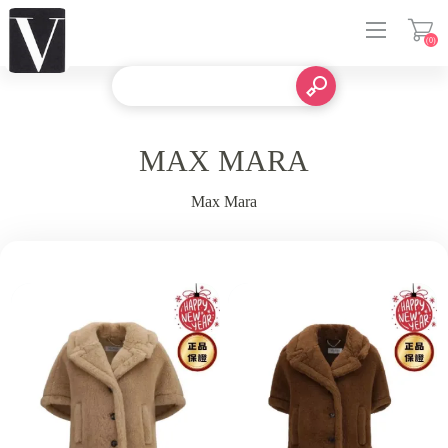
(0)
登入
MAX MARA
Max Mara