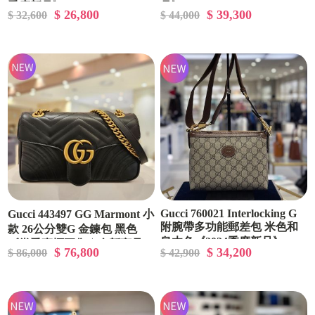
季度新品》
品》
$ 26,800
$ 39,300
$ 32,600
$ 44,000
Gucci 760021 Interlocking G
Gucci 443497 GG Marmont 小
附腕帶多功能郵差包 米色和
款 26公分雙G 金鍊包 黑色
烏木色《2024季度新品》
《當季專櫃正售★全新商品
$ 76,800
$ 34,200
$ 86,000
$ 42,900
》