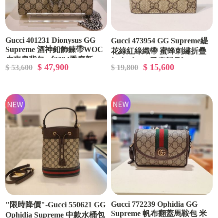
Gucci 401231 Dionysus GG
Gucci 473954 GG Supreme緹
Supreme 酒神釦飾鍊帶WOC
花綠紅綠織帶 蜜蜂刺繡折疊
皮夾肩背包 《2024季度新
短夾《2024季度新品》
$ 47,900
$ 15,600
$ 53,600
$ 19,800
品》
Gucci 772239 Ophidia GG
"限時降價"-Gucci 550621 GG
Supreme 帆布翻蓋馬鞍包 米
Ophidia Supreme 中款水桶包