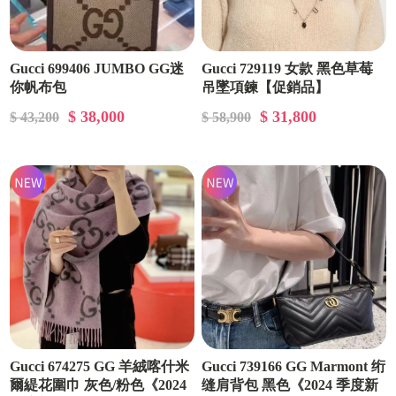
Gucci 699406 JUMBO GG迷
Gucci 729119 女款 黑色草莓
你帆布包
吊墜項鍊【促銷品】
$ 38,000
$ 31,800
$ 43,200
$ 58,900
Gucci 674275 GG 羊絨喀什米
Gucci ‎739166 GG Marmont 绗
爾緹花圍巾 灰色/粉色《2024
缝肩背包 黑色 《2024 季度新