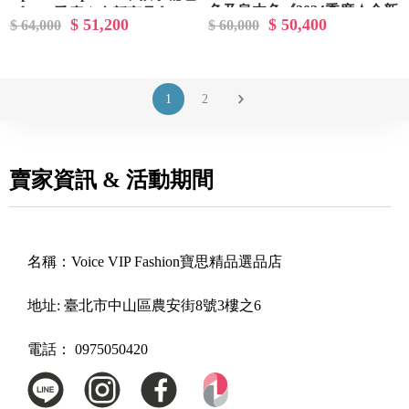
色及烏木色《2024季度★全新
《2024季度★全新商品 》
$ 51,200
$ 50,400
$ 64,000
$ 60,000
商品 》
1
2
賣家資訊 & 活動期間
名稱：
Voice VIP Fashion寶思精品選品店
地址:
臺北市中山區農安街8號3樓之6
電話：
0975050420