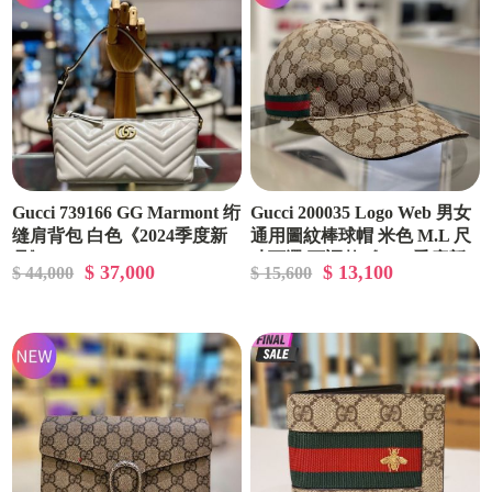
Gucci ‎739166 GG Marmont 绗
Gucci 200035 Logo Web 男女
缝肩背包 白色《2024季度新
通用圖紋棒球帽 米色 M.L 尺
品》
寸可選 可調整《2024季度新
$ 37,000
$ 13,100
$ 44,000
$ 15,600
品》