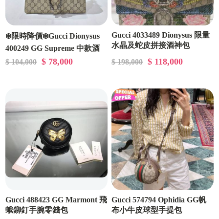
Gucci 4033489 Dionysus 限量
❄️限時降價❄️Gucci Dionysus
水晶及蛇皮拼接酒神包
400249 GG Supreme 中款酒
神包 米色《當季專櫃正售★
$ 78,000
$ 118,000
$ 104,000
$ 198,000
全新商品 》
Gucci 488423 GG Marmont 飛
Gucci 574794 Ophidia GG帆
蛾鉚釘手腕零錢包
布小牛皮球型手提包