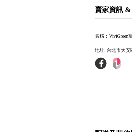
賣家資訊 &
名稱：
ViviGr
地址:
台北市大安區