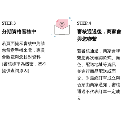
STEP.3
STEP.4
分期資格審核中
審核通過後，商家會
與您聯繫
若頁面提示審核中則請
您留意手機來電，專員
若審核通過，商家會聯
會致電與您核對資料
繫您再次確認款式、顏
(審核標準為機密，恕不
色、配送地址等資訊，
提供查詢原因)
並進行商品配送或面
交。※最終訂單成立與
否須由商家通知，審核
通過不代表訂單一定成
立