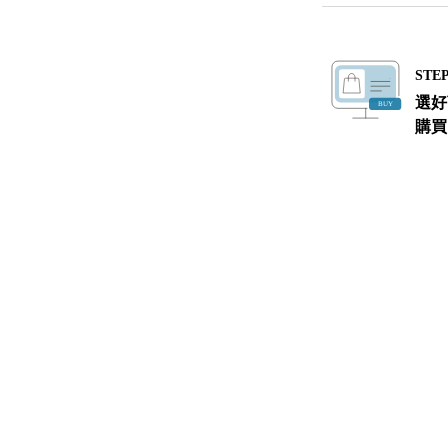
STEP
選好
購買