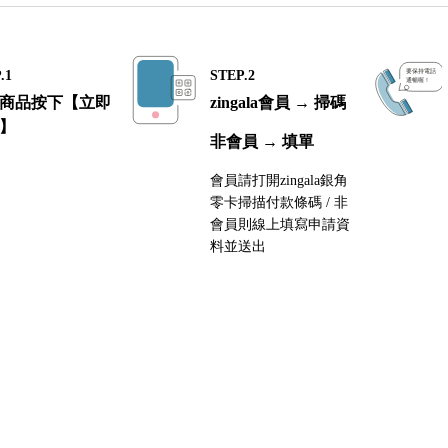
.1
STEP.2
商品按下【立即
zingala會員 → 掃碼
】
非會員 → 填單
會員請打開zingala銀角
零卡掃描付款條碼 / 非
會員則線上填寫申請資
料並送出