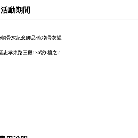
 活動期間
een寵物骨灰紀念飾品/寵物骨灰罐
忠孝東路三段136號6樓之2