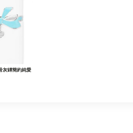
寵物骨灰罈簡約純愛