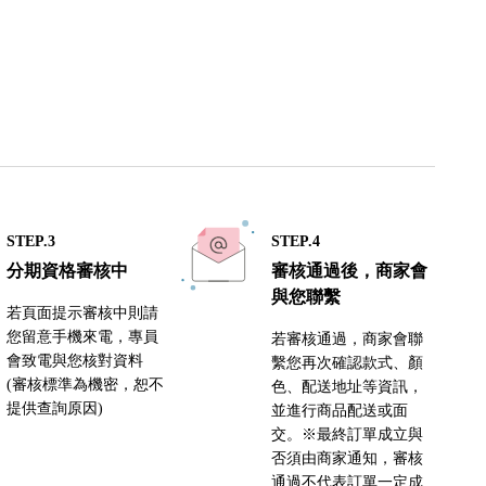
STEP.3
STEP.4
分期資格審核中
審核通過後，商家會
與您聯繫
若頁面提示審核中則請
您留意手機來電，專員
若審核通過，商家會聯
會致電與您核對資料
繫您再次確認款式、顏
(審核標準為機密，恕不
色、配送地址等資訊，
提供查詢原因)
並進行商品配送或面
交。※最終訂單成立與
否須由商家通知，審核
通過不代表訂單一定成