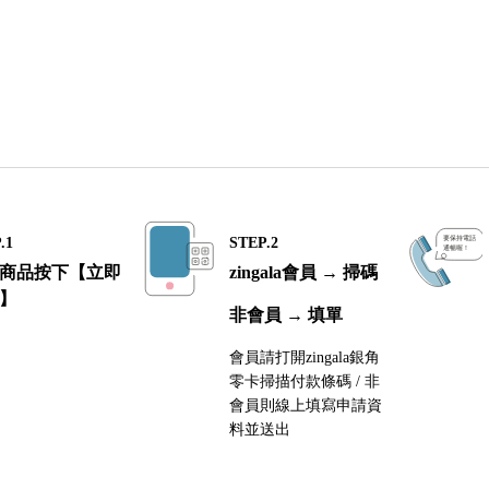
.1
STEP.2
商品按下【立即
zingala會員 → 掃碼
】
非會員 → 填單
會員請打開zingala銀角
零卡掃描付款條碼 / 非
會員則線上填寫申請資
料並送出