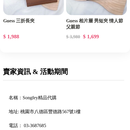
Guess 三折長夾
Guess 相片層 男短夾 情人節
父親節
$ 1,988
$ 1,699
$ 3,980
賣家資訊 & 活動期間
名稱：
Songfey精品代購
地址:
桃園市八德區豐德路567號1樓
電話：
03-3687685