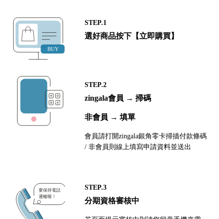
STEP.1
選好商品按下【立即購買】
STEP.2
zingala會員 → 掃碼
非會員 → 填單
會員請打開zingala銀角零卡掃描付款條碼
/ 非會員則線上填寫申請資料並送出
STEP.3
分期資格審核中