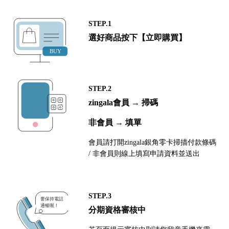
STEP.1
選好商品按下【立即購買】
STEP.2
zingala會員 → 掃碼
非會員 → 填單
會員請打開zingala銀角零卡掃描付款條碼
/ 非會員則線上填寫申請資料並送出
STEP.3
分期資格審核中