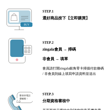
STEP.1
選好商品按下【立即購買】
STEP.2
zingala會員 → 掃碼
非會員 → 填單
會員請打開zingala銀角零卡掃描付款條碼
/ 非會員則線上填寫申請資料並送出
STEP.3
分期資格審核中