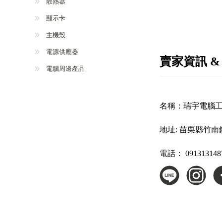
散熱器
顯示卡
主機殼
電源供應器
賣家資訊 &
電腦周邊產品
名稱：
瑞宇電腦
地址:
苗栗縣竹南
電話：
091313148