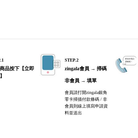
.1
STEP.2
商品按下【立即
zingala會員 → 掃碼
】
非會員 → 填單
會員請打開zingala銀角
零卡掃描付款條碼 / 非
會員則線上填寫申請資
料並送出