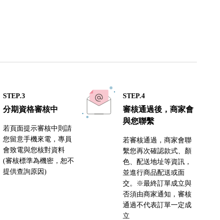
STEP.3
STEP.4
分期資格審核中
審核通過後，商家會
與您聯繫
若頁面提示審核中則請
您留意手機來電，專員
若審核通過，商家會聯
會致電與您核對資料
繫您再次確認款式、顏
(審核標準為機密，恕不
色、配送地址等資訊，
提供查詢原因)
並進行商品配送或面
交。※最終訂單成立與
否須由商家通知，審核
通過不代表訂單一定成
立