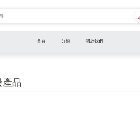
首頁
分類
關於我們
CPU
主機板
邊產品
記憶體
硬碟
散熱器
顯示卡
主機殼