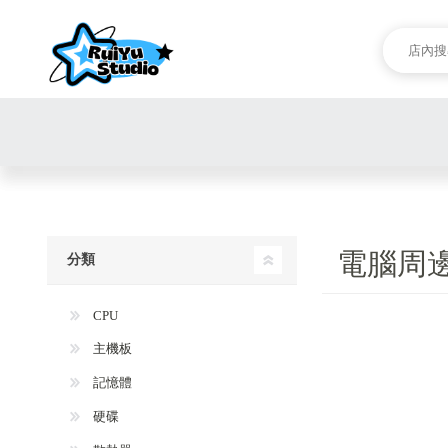
電腦周
分類
CPU
主機板
記憶體
硬碟