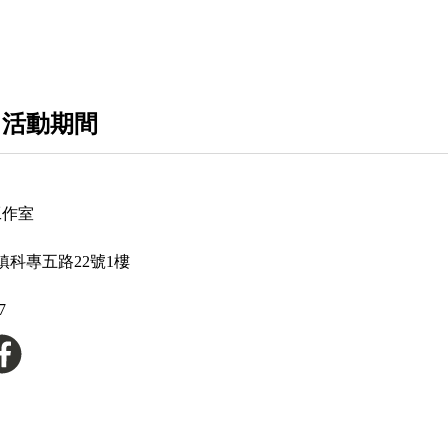
電源供應器
電腦周邊產品
 活動期間
工作室
鎮科專五路22號1樓
7