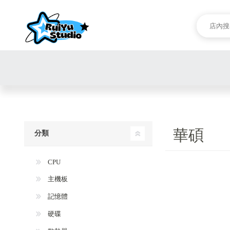
華碩
分類
CPU
主機板
記憶體
硬碟