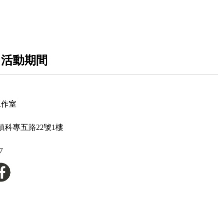
電源供應器
電腦周邊產品
 活動期間
工作室
鎮科專五路22號1樓
7