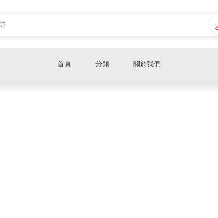
首頁
分類
關於我們
CPU
主機板
記憶體
硬碟
散熱器
顯示卡
主機殼