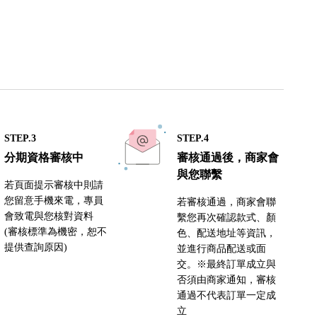
STEP.3
STEP.4
分期資格審核中
審核通過後，商家會
與您聯繫
若頁面提示審核中則請
您留意手機來電，專員
若審核通過，商家會聯
會致電與您核對資料
繫您再次確認款式、顏
(審核標準為機密，恕不
色、配送地址等資訊，
提供查詢原因)
並進行商品配送或面
交。※最終訂單成立與
否須由商家通知，審核
通過不代表訂單一定成
立