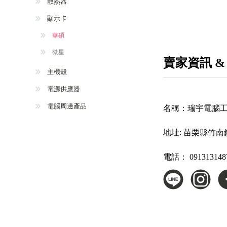
散熱器
顯示卡
華碩
微星
賣家資訊 &
主機殼
電源供應器
電腦周邊產品
名稱：
瑞宇電腦
地址:
苗栗縣竹南
電話：
091313148