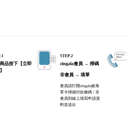
.1
STEP.2
商品按下【立即
zingala會員 → 掃碼
】
非會員 → 填單
會員請打開zingala銀角
零卡掃描付款條碼 / 非
會員則線上填寫申請資
料並送出