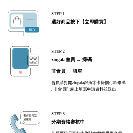
STEP.1
選好商品按下【立即購買】
STEP.2
zingala會員 → 掃碼
非會員 → 填單
會員請打開zingala銀角零卡掃描付款條碼
/ 非會員則線上填寫申請資料並送出
STEP.3
分期資格審核中