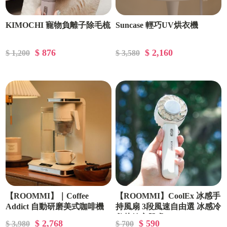
KIMOCHI 寵物負離子除毛梳
Suncase 輕巧UV烘衣機
$ 876
$ 2,160
$ 1,200
$ 3,580
【ROOMMI】｜Coffee
【ROOMMI】CoolEx 冰感手
Addict 自動研磨美式咖啡機
持風扇 3段風速自由選 冰感冷
敷片鎮定肌膚 2000mAh
$ 2,768
$ 590
$ 3,980
$ 700