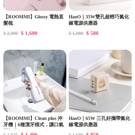
【ROOMMI】Glossy 電熱直
HaoO｜35W雙孔超輕巧氮化
髮梳
鎵電源供應器
$ 1,680
$ 580
$ 2,980
$ 1,080
【ROOMMI】Clean plus 沖
HaoO｜65W 三孔好攜帶氮化
牙機｜6種潔牙模式，讓口氣
鎵電源供應器
更加分
$ 1,400
$ 850
$ 2,075
$ 1,680