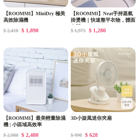
【ROOMMI】MiniDry 極美
【ROOMMI】Neat手持蒸氣
高效除濕機
掛燙機｜快速整平衣物，體面
出門
$ 1,890
$ 1,280
$ 2,410
$ 1,975
【ROOMMI】最美輕量除濕
3D小旋風迷你夾扇
機 | 小區域高效率
$ 2,480
$ 628
$ 2,980
$ 990