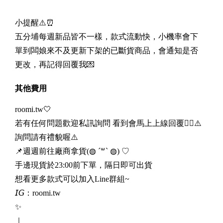
小提醒⚠️⏰
五分埔每週新品皆不一樣，款式流動快，小機率會下
單到闆娘來不及更新下架的已斷貨商品，會通知是否
更改，再記得回覆我💌
其他費用
roomi.tw🤍
若有任何問題歡迎私訊詢問 看到會馬上上線回覆❤️‍🔥⚠️
詢問請有禮貌喔⚠️
📌週週前往廠商拿貨(◍ ´꒳` ◍) ♡
手邊現貨於23:00前下單，隔日即可出貨
想看更多款式可以加入Line群組~
𝘐𝘎：roomi.tw
✨
｜