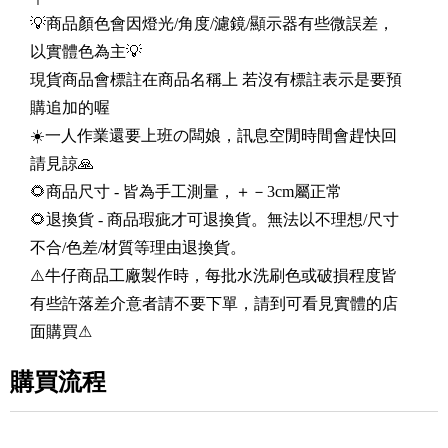
💡商品顏色會因燈光/角度/濾鏡/顯示器有些微誤差，
以實體色為主💡
現貨商品會標註在商品名稱上 若沒有標註表示是要預
購追加的喔
☀️一人作業還要上班の闆娘，訊息空閒時間會趕快回
請見諒🙏
🌻商品尺寸 - 皆為手工測量，＋－3cm屬正常
🌻退換貨 - 商品瑕疵才可退換貨。無法以不理想/尺寸
不合/色差/材質等理由退換貨。
⚠️牛仔商品工廠製作時，每批水洗刷色或破損程度皆
有些許落差介意者請不要下單，請到可看見實體的店
面購買⚠
購買流程