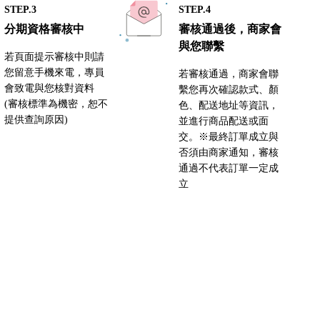
STEP.3
STEP.4
分期資格審核中
審核通過後，商家會
與您聯繫
若頁面提示審核中則請
您留意手機來電，專員
若審核通過，商家會聯
會致電與您核對資料
繫您再次確認款式、顏
(審核標準為機密，恕不
色、配送地址等資訊，
提供查詢原因)
並進行商品配送或面
交。※最終訂單成立與
否須由商家通知，審核
通過不代表訂單一定成
立