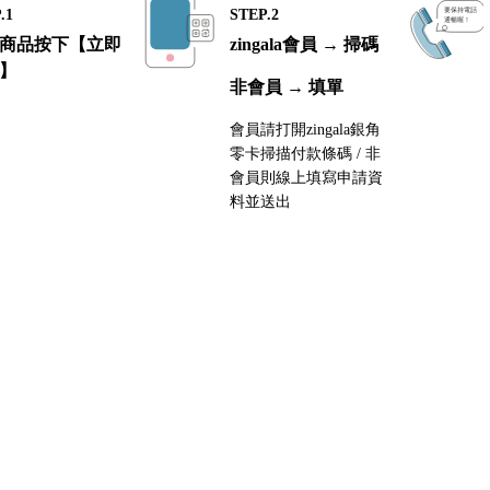
.1
STEP.2
商品按下【立即
zingala會員 → 掃碼
】
非會員 → 填單
會員請打開zingala銀角
零卡掃描付款條碼 / 非
會員則線上填寫申請資
料並送出