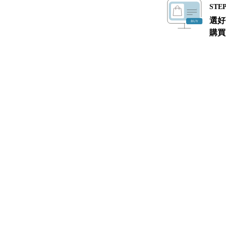
STEP
選好
購買