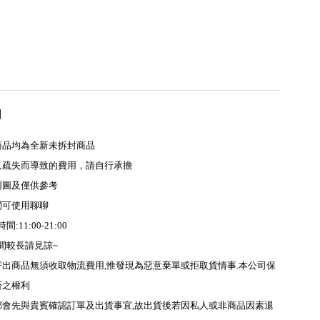
用
商品均為全新未拆封商品
人疏失而導致的費用，請自行承擔
明圖及僅供參考
問可使用聊聊
11:00-21:00
間較長請見諒~
寄出商品無須收取物流費用,惟發現為惡意棄單或拒取貨情事.本公司保
否之權利
都會先與貴賓確認訂單及出貨事宜,故出貨後若因私人或非商品因素退