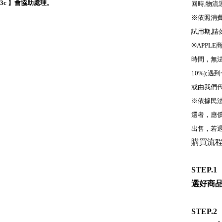
ty3c 】會協助處理。
回時,物
※依照消
試用期,請
※APPL
時間，無
10%);
或由我們代
※依據民
還者，應償
出售，若退
購買流
STEP.1
選好商
STEP.2