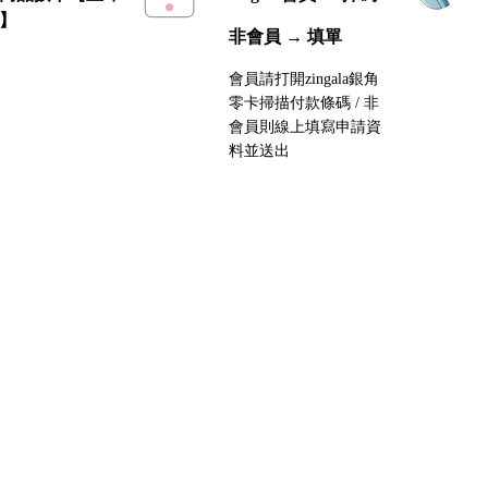
】
非會員 → 填單
會員請打開zingala銀角
零卡掃描付款條碼 / 非
會員則線上填寫申請資
料並送出