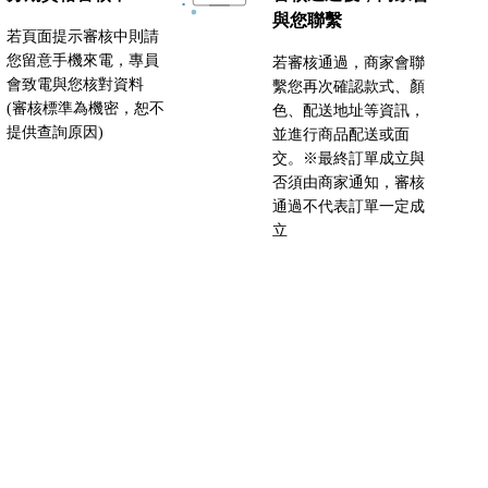
與您聯繫
若頁面提示審核中則請
您留意手機來電，專員
若審核通過，商家會聯
會致電與您核對資料
繫您再次確認款式、顏
(審核標準為機密，恕不
色、配送地址等資訊，
提供查詢原因)
並進行商品配送或面
交。※最終訂單成立與
否須由商家通知，審核
通過不代表訂單一定成
立