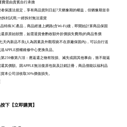
流運費需由貴賓自行承擔
費者保護法規定，享有商品貨到日起7天猶豫期的權益，但猶豫期並非
勿拆封試用,一經拆封無法退貨
E商品特殊3C產品，商品經連上網路(含Wi-Fi)後，即開始計算商品保固
法還原原始狀態，如需退貨會酌收額外折價損失費用(約商品售價
遇到七天內新品不良(人為因素及外觀瑕疵不在原廠保固內)，可以自行送
送APPLE授權維修中心更換良品。
法第259條第六項：應返還之物有毀損、滅失或因其他事由，致不能返
還其價額。因APPLE無法復原包裝及註銷註冊，商品僅能以福利品
貨本公司須收取30%價值損失。
程
品按下【立即購買】