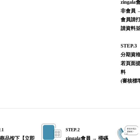
zingal
非會員 
會員請打
請資料
STEP.3
分期資
若頁面
料
(審核標
.1
STEP.2
商品按下【立即
zingala會員 → 掃碼