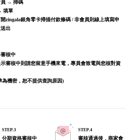
a會員 → 掃碼
→ 填單
開zingala銀角零卡掃描付款條碼 / 非會員則線上填寫申
並送出
格審核中
提示審核中則請您留意手機來電，專員會致電與您核對資
準為機密，恕不提供查詢原因)
STEP.3
STEP.4
分期資格審核中
審核通過後，商家會