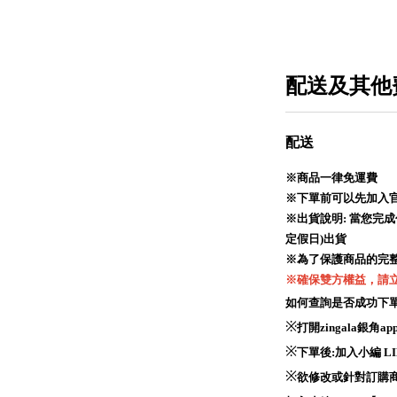
配送及其他
配送
※商品一律免運費
※下單前可以先加入官方
※出貨說明: 當您完
定假日)出貨
※為了保護商品的完
※確保雙方權益，請
如何查詢是否成功下單(
※
打開zingala銀
※
下單後:加入小編 LI
※
欲修改或針對訂購商品