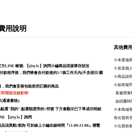
費用說明
其他費
※本賣場
LINE 帳號: 【@ty3c】詢問小編商品現貨庫存狀況
※若是個
成付款程序後，我們將會在付款後的5-7個工作天內(不含假日/國
※商品說
※如有疑
整，我們會妥善包裝您所訂購的商品
立即開箱並錄影唷~
客服營業時間:
通過審核):
如回覆時
角app點選"我的"-點選額度旁的>符號-下方會顯示已下單成功明細
※本商城
NE 【@ty3c】詢問
有出貨與
須異動/查詢-可於線上小編在線時間『11:00-21:00』聯繫
※出貨前