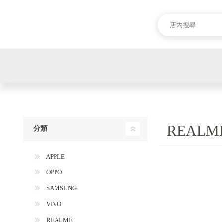
REALM
分類
APPLE
OPPO
SAMSUNG
VIVO
REALME