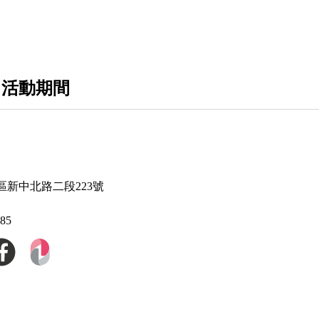
GOOGLE
HTC
Nintendo 任天堂
 活動期間
ASUS
ASUS>>遊戲機
區新中北路二段223號
285