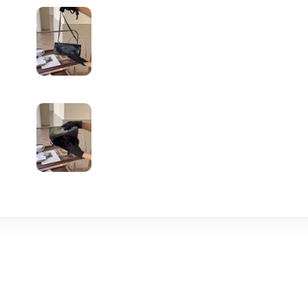
【MAISON MARGIELA】
【VCA】
【HERMES】
【CHLOE】
【VERSACE】
【AELXANDER MCQUEEN】
【DIESEL】
【TORY BURCH】
【VIVIENNE WESTWOOD】
【CHROME HEARTS】
【HOGAN】