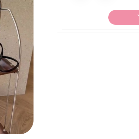
【BURBERRY】
【BALENCIAGA】
【LV】
【DIOR】
【MIUMIU】
【LONGCHAMP】
【GOYARD】
【FENDI】
【JACQUEMUS】
【AELXANDER MCQUEEN】
【COACH】