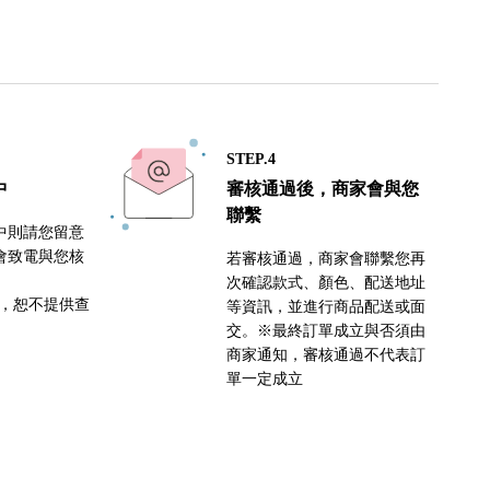
STEP.4
中
審核通過後，商家會與您
聯繫
中則請您留意
會致電與您核
若審核通過，商家會聯繫您再
次確認款式、顏色、配送地址
密，恕不提供查
等資訊，並進行商品配送或面
交。※最終訂單成立與否須由
商家通知，審核通過不代表訂
單一定成立