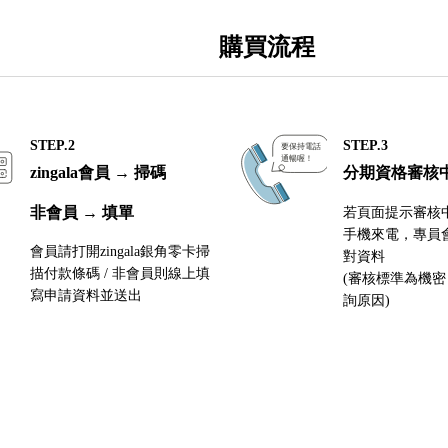
購買流程
STEP.2
STEP.3
zingala會員 → 掃碼
分期資格審核
非會員 → 填單
若頁面提示審核
手機來電，專員
會員請打開zingala銀角零卡掃
對資料
描付款條碼 / 非會員則線上填
(審核標準為機
寫申請資料並送出
詢原因)