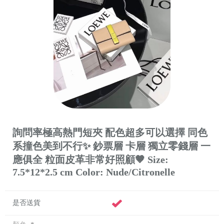
詢問率極高熱門短夾 配色超多可以選擇 同色
系撞色美到不行✨ 鈔票層 卡層 獨立零錢層 一
應俱全 粒面皮革非常好照顧🤎 Size:
7.5*12*2.5 cm Color: Nude/Citronelle
是否送貨