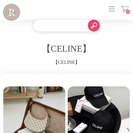
(0)
登入
【CELINE】
【CELINE】