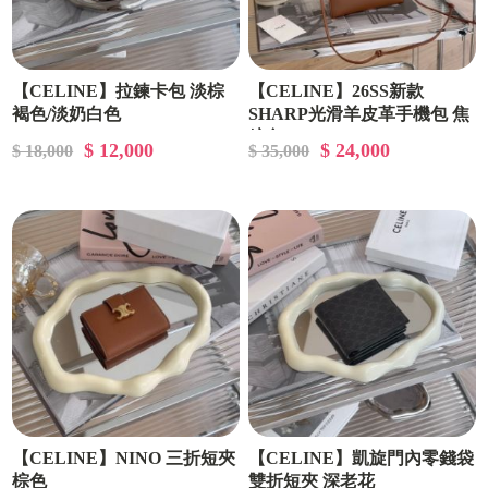
【CELINE】拉鍊卡包 淡棕
【CELINE】26SS新款
褐色/淡奶白色
SHARP光滑羊皮革手機包 焦
糖色
$ 12,000
$ 24,000
$ 18,000
$ 35,000
【CELINE】NINO 三折短夾
【CELINE】凱旋門內零錢袋
棕色
雙折短夾 深老花