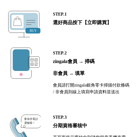
STEP.1
選好商品按下【立即購買】
STEP.2
zingala會員 → 掃碼
非會員 → 填單
會員請打開zingala銀角零卡掃描付款條碼
/ 非會員則線上填寫申請資料並送出
STEP.3
分期資格審核中