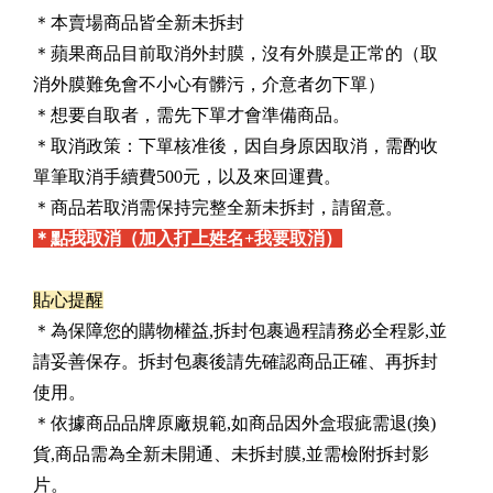
＊本賣場商品皆全新未拆封
＊蘋果商品目前取消外封膜，沒有外膜是正常的（取
消外膜難免會不小心有髒污，介意者勿下單）
＊想要自取者，需先下單才會準備商品。
＊取消政策：下單核准後，因自身原因取消，需酌收
單筆取消手續費500元，以及來回運費。
＊商品若取消需保持完整全新未拆封，請留意。
＊點我取消（加入打上姓名+我要取消）
貼心提醒
＊為保障您的購物權益,拆封包裹過程請務必全程影,並
請妥善保存。拆封包裹後請先確認商品正確、再拆封
使用。
＊依據商品品牌原廠規範,如商品因外盒瑕疵需退(換)
貨,商品需為全新未開通、未拆封膜,並需檢附拆封影
片。