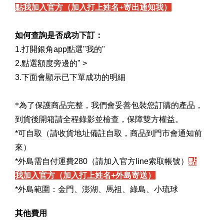
點我加入官方（加入打上姓名+寄出通知我）
如何查詢是否成功下訂：
1.打開銀角app點選"我的"
2.點選額度旁邊的
"
>
3.下面會顯示已下單成功的明細
*為了保護商品完整，我們會妥善包裝您訂購的產品，
到貨後開箱請全程錄影並檢查，保障雙方權益。
*可自取（請收貨地址備註自取，商品到門市會通知前
來）
*外島需自付運費280（請加入官方line索取帳號）
點
我加入官方（加入打上姓名+外島寄送）
*外島範圍：金門、澎湖、馬祖、綠島、小琉球
其他費用