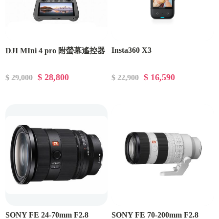
Insta360 X3
DJI MIni 4 pro 附螢幕遙控器
$ 28,800
$ 16,590
$ 29,000
$ 22,900
SONY FE 24-70mm F2.8
SONY FE 70-200mm F2.8