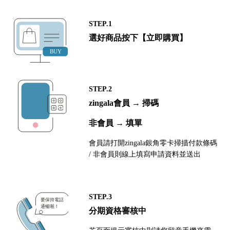
STEP.1
選好商品按下【立即購買】
STEP.2
zingala會員 → 掃碼
非會員 → 填單
會員請打開zingala銀角零卡掃描付款條碼
/ 非會員則線上填寫申請資料並送出
STEP.3
分期資格審核中