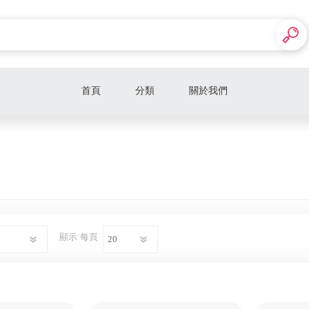
首頁
分類
關於我們
Celine
Prada
Gucci
Loewe
顯示
每頁
Balenciaga
Bottega Veneta
Maison Margiela