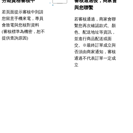
分期資格審核中
審核通過後，商家會
與您聯繫
若頁面提示審核中則請
您留意手機來電，專員
若審核通過，商家會聯
會致電與您核對資料
繫您再次確認款式、顏
(審核標準為機密，恕不
色、配送地址等資訊，
提供查詢原因)
並進行商品配送或面
交。※最終訂單成立與
否須由商家通知，審核
通過不代表訂單一定成
立