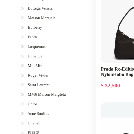
Bottega Veneta
Maison Margiela
Burberry
Fendi
Jacquemus
Jil Sander
Miu Miu
Prada Re-Editi
NylonHobo Bag
Roger Vivier
Saint Laurent
$ 32,500
MM6 Maison Margiela
Chloé
Acne Studios
Chanel
現貨區