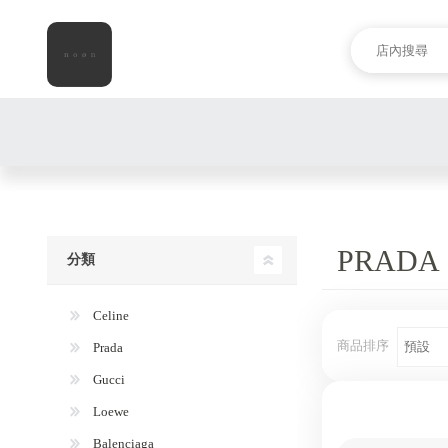
PRADA
分類
Celine
商品排序
Prada
Gucci
Loewe
Balenciaga