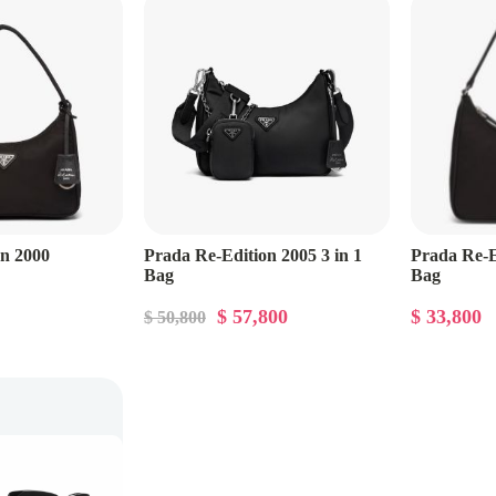
Burberry
Fendi
Jacquemus
Jil Sander
Miu Miu
Roger Vivier
on 2000
Prada Re-Edition 2005 3 in 1
Prada Re-E
Bag
Bag
Saint Laurent
$ 57,800
$ 33,800
$ 50,800
MM6 Maison Margiela
Chloé
Acne Studios
Chanel
現貨區