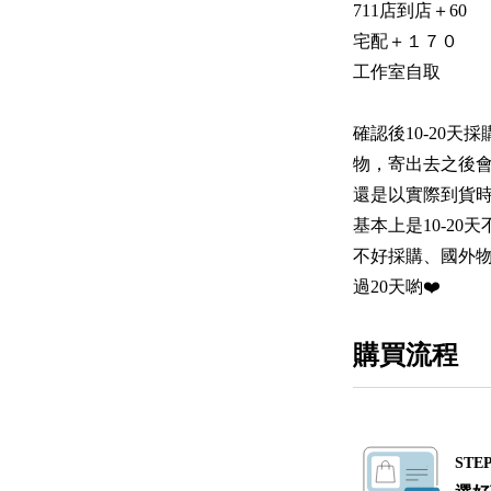
711店到店＋60
宅配＋１７０
工作室自取
確認後10-20
物，寄出去之後
還是以實際到貨時
基本上是10-2
不好採購、國外
過20天喲❤️
購買流程
STEP