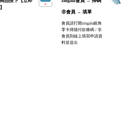
商品按下【立即
zingala會員 → 掃碼
】
非會員 → 填單
會員請打開zingala銀角
零卡掃描付款條碼 / 非
會員則線上填寫申請資
料並送出