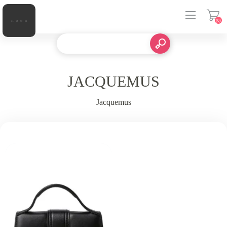
(0)
登入
JACQUEMUS
Jacquemus