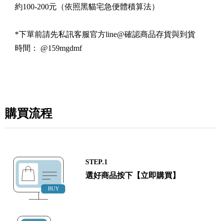
約
100-200
元（依照黑貓宅急便體積算法）
*
下單前請先私訊客服官方line@確認商品存貨與到貨
時間： @159mgdmf
購買流程
STEP.1
選好商品按下【立即購買】