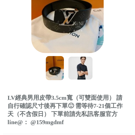
LV經典男用皮帶3.5cm寬（可雙面使用） 請
自行確認尺寸後再下單🙂 需等待7-21個工作
天（不含假日） 下單前請先私訊客服官方
line@： @159mgdmf