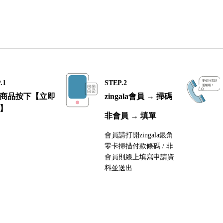
.1
STEP.2
商品按下【立即
zingala會員 → 掃碼
】
非會員 → 填單
會員請打開zingala銀角
零卡掃描付款條碼 / 非
會員則線上填寫申請資
料並送出