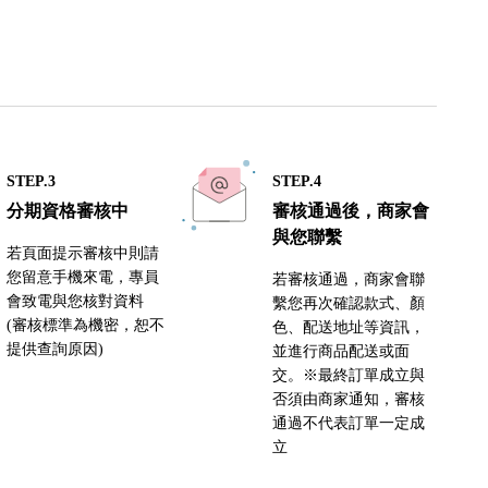
STEP.3
STEP.4
分期資格審核中
審核通過後，商家會
與您聯繫
若頁面提示審核中則請
您留意手機來電，專員
若審核通過，商家會聯
會致電與您核對資料
繫您再次確認款式、顏
(審核標準為機密，恕不
色、配送地址等資訊，
提供查詢原因)
並進行商品配送或面
交。※最終訂單成立與
否須由商家通知，審核
通過不代表訂單一定成
立