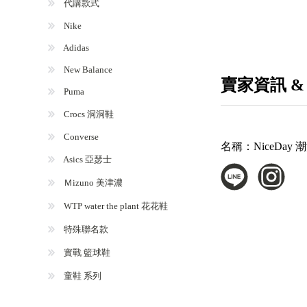
代購款式
Nike
Adidas
New Balance
賣家資訊 &
Puma
Crocs 洞洞鞋
Converse
名稱：
NiceDa
Asics 亞瑟士
Ｍizuno 美津濃
WTP water the plant 花花鞋
特殊聯名款
實戰 籃球鞋
童鞋 系列