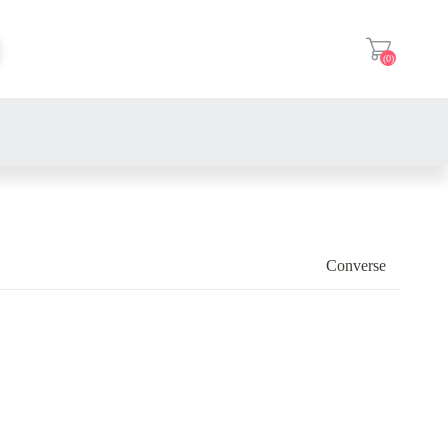
(0)
登入
Converse
Air Force 系列
Samba 系列
Air Jordan 系列