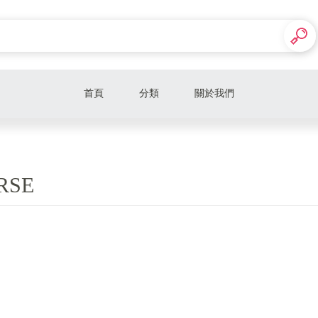
首頁
分類
關於我們
三月新款
二月新款
RSE
十二月新款
現貨款式
代購款式
Nike
Adidas