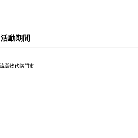
New Balance
Puma
Crocs 洞洞鞋
 活動期間
Converse
Asics 亞瑟士
y 潮流選物代購門市
Ｍizuno 美津濃
WTP water the plant 花花鞋
特殊聯名款
實戰 籃球鞋
童鞋 系列