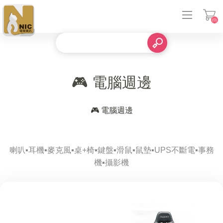
(0)
登入
🎮 電腦週邊
🎮 電腦週邊
喇叭▪️耳機▪️麥克風▪️桌+椅▪️鍵盤▪️滑鼠▪️鼠墊▪️UPS不斷電▪️事務
機▪️攝影機