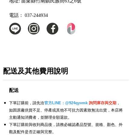
地址:
苗栗縣竹南鎮民族街63之6號
電話：
037-244934
配送及其他費用說明
配送
下單訂購前，請先洽
官方LINE：@924qyvmk
詢問庫存與交期
，
如因原廠供貨不足、停產或其他不可抗力因素致無法出貨，本店將
主動通知消費者，並辦理全額退款。
下單訂購前與收到商品後，請務必確認產品型號、規格、顏色、外
觀及配件是否正確與完整。