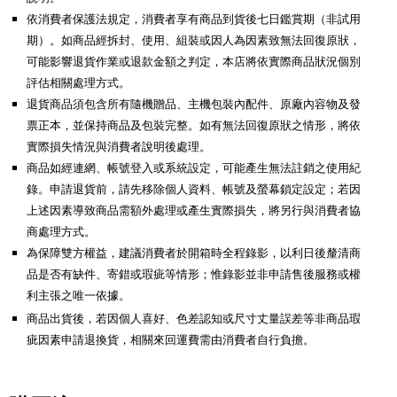
依消費者保護法規定，消費者享有商品到貨後七日鑑賞期（非試用
期）。如商品經拆封、使用、組裝或因人為因素致無法回復原狀，
可能影響退貨作業或退款金額之判定，本店將依實際商品狀況個別
評估相關處理方式。
退貨商品須包含所有隨機贈品、主機包裝內配件、原廠內容物及發
票正本，並保持商品及包裝完整。如有無法回復原狀之情形，將依
實際損失情況與消費者說明後處理。
商品如經連網、帳號登入或系統設定，可能產生無法註銷之使用紀
錄。申請退貨前，請先移除個人資料、帳號及螢幕鎖定設定；若因
上述因素導致商品需額外處理或產生實際損失，將另行與消費者協
商處理方式。
為保障雙方權益，建議消費者於開箱時全程錄影，以利日後釐清商
品是否有缺件、寄錯或瑕疵等情形；惟錄影並非申請售後服務或權
利主張之唯一依據。
商品出貨後，若因個人喜好、色差認知或尺寸丈量誤差等非商品瑕
疵因素申請退換貨，相關來回運費需由消費者自行負擔。