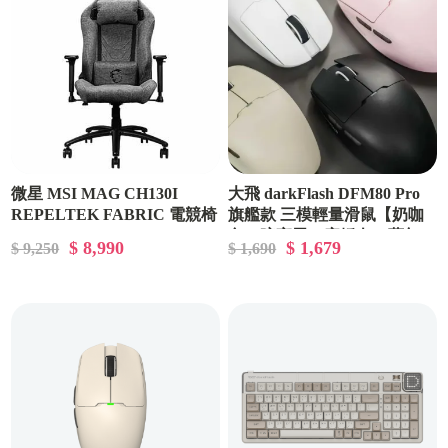
微星 MSI MAG CH130I
大飛 darkFlash DFM80 Pro
REPELTEK FABRIC 電競椅
旗艦款 三模輕量滑鼠【奶咖
色／暗夜黑／寂靜白／夢幻
$ 8,990
$ 1,679
$ 9,250
$ 1,690
粉】