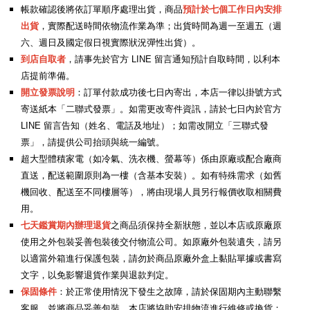
帳款確認後將依訂單順序處理出貨，商品
預計於七個工作日內安排
出貨
，實際配送時間依物流作業為準；出貨時間為週一至週五（週
六、週日及國定假日視實際狀況彈性出貨）。
到店自取者
，請事先於官方 LINE 留言通知預計自取時間，以利本
店提前準備。
開立發票說明
：訂單付款成功後七日內寄出，本店一律以掛號方式
寄送紙本「二聯式發票」。如需更改寄件資訊，請於七日內於官方
LINE 留言告知（姓名、電話及地址）；如需改開立「三聯式發
票」，請提供公司抬頭與統一編號
。
超大型體積家電（如冷氣、洗衣機、螢幕等）係由原廠或配合廠商
直送，配送範圍原則為一樓（含基本安裝）。如有特殊需求（如舊
機回收、配送至不同樓層等），將由現場人員另行報價收取相關費
用。
七天鑑賞期內辦理退貨
之商品須保持全新狀態，並以本店或原廠原
使用之外包裝妥善包裝後交付物流公司。如原廠外包裝遺失，請另
以適當外箱進行保護包裝，請勿於商品原廠外盒上黏貼單據或書寫
文字，以免影響退貨作業與退款判定。
保固條件
：於正常使用情況下發生之故障，請於保固期內主動聯繫
客服，並將商品妥善包裝。本店將協助安排物流進行維修或換貨；