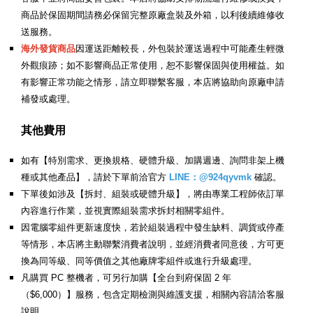
商品於保固期間請務必保留完整原廠盒裝及外箱，以利後續維修收
送服務。
海外發貨商品
因運送距離較長，外包裝於運送過程中可能產生輕微
外觀痕跡；如不影響商品正常使用，恕不影響保固與使用權益。如
有影響正常功能之情形，請立即聯繫客服，本店將協助向原廠申請
補發或處理。
其他費用
如有【特別需求、更換規格、硬體升級、加購週邊、詢問非架上機
種或其他產品】，請於下單前洽官方
LINE：@924qyvmk
確認。
下單後如涉及【拆封、組裝或硬體升級】，將由專業工程師依訂單
內容進行作業，並視實際組裝需求拆封相關零組件。
因電腦零組件更新速度快，若於組裝過程中發生缺料、調貨或停產
等情形，本店將主動聯繫消費者說明，並經消費者同意後，方可更
換為同等級、同等價值之其他廠牌零組件或進行升級處理。
凡購買 PC 整機者，可另行加購【全台到府保固 2 年
（$6,000）】服務，包含定期檢測與維護支援，相關內容請洽客服
說明。