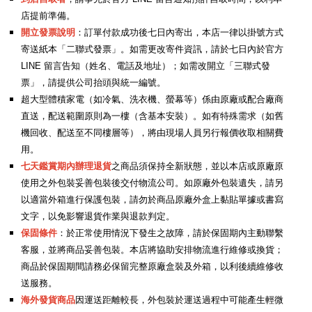
店提前準備。
開立發票說明
：訂單付款成功後七日內寄出，本店一律以掛號方式
寄送紙本「二聯式發票」。如需更改寄件資訊，請於七日內於官方
LINE 留言告知（姓名、電話及地址）；如需改開立「三聯式發
票」，請提供公司抬頭與統一編號
。
超大型體積家電（如冷氣、洗衣機、螢幕等）係由原廠或配合廠商
直送，配送範圍原則為一樓（含基本安裝）。如有特殊需求（如舊
機回收、配送至不同樓層等），將由現場人員另行報價收取相關費
用。
七天鑑賞期內辦理退貨
之商品須保持全新狀態，並以本店或原廠原
使用之外包裝妥善包裝後交付物流公司。如原廠外包裝遺失，請另
以適當外箱進行保護包裝，請勿於商品原廠外盒上黏貼單據或書寫
文字，以免影響退貨作業與退款判定。
保固條件
：於正常使用情況下發生之故障，請於保固期內主動聯繫
客服，並將商品妥善包裝。本店將協助安排物流進行維修或換貨；
商品於保固期間請務必保留完整原廠盒裝及外箱，以利後續維修收
送服務。
海外發貨商品
因運送距離較長，外包裝於運送過程中可能產生輕微