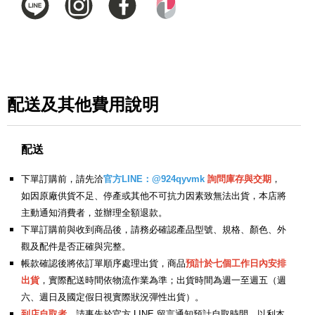
配送及其他費用說明
配送
下單訂購前，請先洽
官方LINE：@924qyvmk
詢問庫存與交期
，
如因原廠供貨不足、停產或其他不可抗力因素致無法出貨，本店將
主動通知消費者，並辦理全額退款。
下單訂購前與收到商品後，請務必確認產品型號、規格、顏色、外
觀及配件是否正確與完整。
帳款確認後將依訂單順序處理出貨，商品
預計於七個工作日內安排
出貨
，實際配送時間依物流作業為準；出貨時間為週一至週五（週
六、週日及國定假日視實際狀況彈性出貨）。
到店自取者
，請事先於官方 LINE 留言通知預計自取時間，以利本