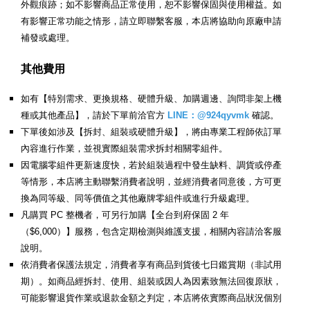
外觀痕跡；如不影響商品正常使用，恕不影響保固與使用權益。如
有影響正常功能之情形，請立即聯繫客服，本店將協助向原廠申請
補發或處理。
其他費用
如有【特別需求、更換規格、硬體升級、加購週邊、詢問非架上機
種或其他產品】，請於下單前洽官方
LINE：@924qyvmk
確認。
下單後如涉及【拆封、組裝或硬體升級】，將由專業工程師依訂單
內容進行作業，並視實際組裝需求拆封相關零組件。
因電腦零組件更新速度快，若於組裝過程中發生缺料、調貨或停產
等情形，本店將主動聯繫消費者說明，並經消費者同意後，方可更
換為同等級、同等價值之其他廠牌零組件或進行升級處理。
凡購買 PC 整機者，可另行加購【全台到府保固 2 年
（$6,000）】服務，包含定期檢測與維護支援，相關內容請洽客服
說明。
依消費者保護法規定，消費者享有商品到貨後七日鑑賞期（非試用
期）。如商品經拆封、使用、組裝或因人為因素致無法回復原狀，
可能影響退貨作業或退款金額之判定，本店將依實際商品狀況個別