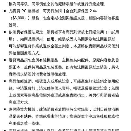
換為同等級、同等價值之其他廠牌零組件或進行升級處理。
凡購買 PC 整機者，可另行加購【全台到府保固 2 年
（$6,000）】服務，包含定期檢測與維護支援，相關內容請洽客服
說明。
依消費者保護法規定，消費者享有商品到貨後七日鑑賞期（非試用
期）。如商品經拆封、使用、組裝或因人為因素致無法回復原狀，
可能影響退貨作業或退款金額之判定，本店將依實際商品狀況個別
評估相關處理方式。
退貨商品須包含所有隨機贈品、主機包裝內配件、原廠內容物及發
票正本，並保持商品及包裝完整。如有無法回復原狀之情形，將依
實際損失情況與消費者說明後處理。
商品如經連網、帳號登入或系統設定，可能產生無法註銷之使用紀
錄。申請退貨前，請先移除個人資料、帳號及螢幕鎖定設定；若因
上述因素導致商品需額外處理或產生實際損失，將另行與消費者協
商處理方式。
為保障雙方權益，建議消費者於開箱時全程錄影，以利日後釐清商
品是否有缺件、寄錯或瑕疵等情形；惟錄影並非申請售後服務或權
利主張之唯一依據。
商品出貨後，若因個人喜好、色差認知或尺寸丈量誤差等非商品瑕