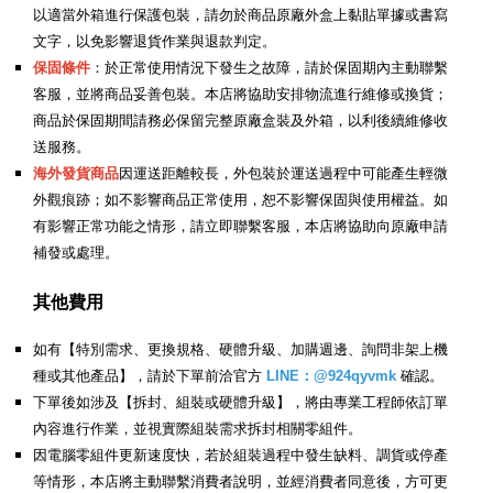
以適當外箱進行保護包裝，請勿於商品原廠外盒上黏貼單據或書寫
文字，以免影響退貨作業與退款判定。
保固條件
：於正常使用情況下發生之故障，請於保固期內主動聯繫
客服，並將商品妥善包裝。本店將協助安排物流進行維修或換貨；
商品於保固期間請務必保留完整原廠盒裝及外箱，以利後續維修收
送服務。
海外發貨商品
因運送距離較長，外包裝於運送過程中可能產生輕微
外觀痕跡；如不影響商品正常使用，恕不影響保固與使用權益。如
有影響正常功能之情形，請立即聯繫客服，本店將協助向原廠申請
補發或處理。
其他費用
如有【特別需求、更換規格、硬體升級、加購週邊、詢問非架上機
種或其他產品】，請於下單前洽官方
LINE：@924qyvmk
確認。
下單後如涉及【拆封、組裝或硬體升級】，將由專業工程師依訂單
內容進行作業，並視實際組裝需求拆封相關零組件。
因電腦零組件更新速度快，若於組裝過程中發生缺料、調貨或停產
等情形，本店將主動聯繫消費者說明，並經消費者同意後，方可更