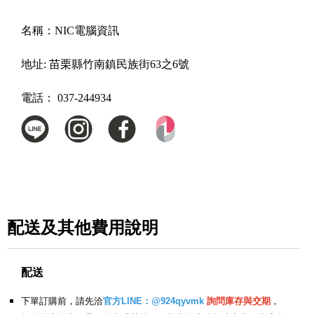
名稱：
NIC電腦資訊
地址:
苗栗縣竹南鎮民族街63之6號
電話：
037-244934
配送及其他費用說明
配送
下單訂購前，請先洽
官方LINE：@924qyvmk
詢問庫存與交期
，