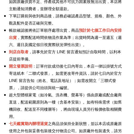
如因原廠供貨不足、停產或其他不可抗力因素致無法出貨，本店將
主動通知消費者，並辦理全額退款。
下單訂購前與收到商品後，請務必確認產品型號、規格、顏色、外
觀及配件是否正確與完整。
帳款確認後將依訂單順序處理出貨，商品
預計於七個工作日內安排
出貨
，實際配送時間依物流作業為準；出貨時間為週一至週五（週
六、週日及國定假日視實際狀況彈性出貨）。
到店自取者
，請事先於官方 LINE 留言通知預計自取時間，以利本
店提前準備。
開立發票說明
：訂單付款成功後七日內寄出，本店一律以掛號方式
寄送紙本「二聯式發票」。如需更改寄件資訊，請於七日內於官方
LINE 留言告知（姓名、電話及地址）；如需改開立「三聯式發
票」，請提供公司抬頭與統一編號
。
超大型體積家電（如冷氣、洗衣機、螢幕等）係由原廠或配合廠商
直送，配送範圍原則為一樓（含基本安裝）。如有特殊需求（如舊
機回收、配送至不同樓層等），將由現場人員另行報價收取相關費
用。
七天鑑賞期內辦理退貨
之商品須保持全新狀態，並以本店或原廠原
使用之外包裝妥善包裝後交付物流公司。如原廠外包裝遺失，請另