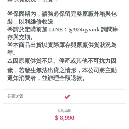
🌟保固期內，請務必保留完整原廠外箱與包
裝，以利維修收送。
🌟請於定購前加 LINE：@924qyvmk 詢問庫
存與交期。
🌟本商品出貨以實際庫存與原廠供貨狀況為
準。
⚠️因原廠供貨不足、停產或其他不可抗力因
素，若發生無法出貨之情形，本公司將主動
通知消費者，並辦理全額退款。
是否送貨
$ 9,440
$ 8,990