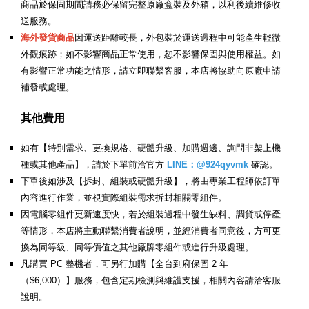
商品於保固期間請務必保留完整原廠盒裝及外箱，以利後續維修收
送服務。
海外發貨商品
因運送距離較長，外包裝於運送過程中可能產生輕微
外觀痕跡；如不影響商品正常使用，恕不影響保固與使用權益。如
有影響正常功能之情形，請立即聯繫客服，本店將協助向原廠申請
補發或處理。
其他費用
如有【特別需求、更換規格、硬體升級、加購週邊、詢問非架上機
種或其他產品】，請於下單前洽官方
LINE：@924qyvmk
確認。
下單後如涉及【拆封、組裝或硬體升級】，將由專業工程師依訂單
內容進行作業，並視實際組裝需求拆封相關零組件。
因電腦零組件更新速度快，若於組裝過程中發生缺料、調貨或停產
等情形，本店將主動聯繫消費者說明，並經消費者同意後，方可更
換為同等級、同等價值之其他廠牌零組件或進行升級處理。
凡購買 PC 整機者，可另行加購【全台到府保固 2 年
（$6,000）】服務，包含定期檢測與維護支援，相關內容請洽客服
說明。