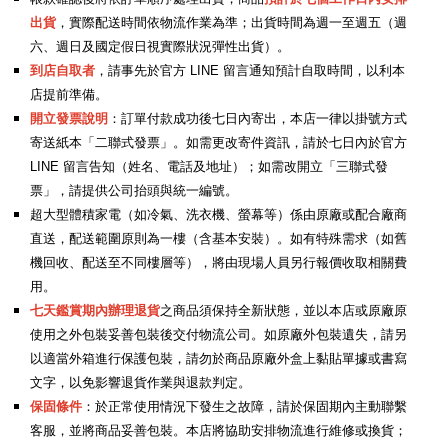
出貨
，實際配送時間依物流作業為準；出貨時間為週一至週五（週
六、週日及國定假日視實際狀況彈性出貨）。
到店自取者
，請事先於官方 LINE 留言通知預計自取時間，以利本
店提前準備。
開立發票說明
：訂單付款成功後七日內寄出，本店一律以掛號方式
寄送紙本「二聯式發票」。如需更改寄件資訊，請於七日內於官方
LINE 留言告知（姓名、電話及地址）；如需改開立「三聯式發
票」，請提供公司抬頭與統一編號
。
超大型體積家電（如冷氣、洗衣機、螢幕等）係由原廠或配合廠商
直送，配送範圍原則為一樓（含基本安裝）。如有特殊需求（如舊
機回收、配送至不同樓層等），將由現場人員另行報價收取相關費
用。
七天鑑賞期內辦理退貨
之商品須保持全新狀態，並以本店或原廠原
使用之外包裝妥善包裝後交付物流公司。如原廠外包裝遺失，請另
以適當外箱進行保護包裝，請勿於商品原廠外盒上黏貼單據或書寫
文字，以免影響退貨作業與退款判定。
保固條件
：於正常使用情況下發生之故障，請於保固期內主動聯繫
客服，並將商品妥善包裝。本店將協助安排物流進行維修或換貨；