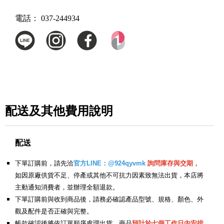
電話：
037-244934
配送及其他費用說明
配送
下單訂購前，請先洽
官方LINE：@924qyvmk
詢問庫存與交期
，
如因原廠供貨不足、停產或其他不可抗力因素致無法出貨，本店將
主動通知消費者，並辦理全額退款。
下單訂購前與收到商品後，請務必確認產品型號、規格、顏色、外
觀及配件是否正確與完整。
帳款確認後將依訂單順序處理出貨，商品
預計於七個工作日內安排