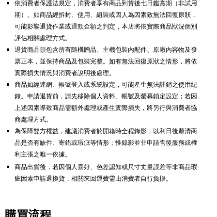
依消費者保護法規定，消費者享有商品到貨後七日鑑賞期（非試用
期）。如商品經拆封、使用、組裝或因人為因素致無法回復原狀，
可能影響退貨作業或退款金額之判定，本店將依實際商品狀況個別
評估相關處理方式。
退貨商品須包含所有隨機贈品、主機包裝內配件、原廠內容物及發
票正本，並保持商品及包裝完整。如有無法回復原狀之情形，將依
實際損失情況與消費者說明後處理。
商品如經連網、帳號登入或系統設定，可能產生無法註銷之使用紀
錄。申請退貨前，請先移除個人資料、帳號及螢幕鎖定設定；若因
上述因素導致商品需額外處理或產生實際損失，將另行與消費者協
商處理方式。
為保障雙方權益，建議消費者於開箱時全程錄影，以利日後釐清商
品是否有缺件、寄錯或瑕疵等情形；惟錄影並非申請售後服務或權
利主張之唯一依據。
商品出貨後，若因個人喜好、色差認知或尺寸丈量誤差等非商品瑕
疵因素申請退換貨，相關來回運費需由消費者自行負擔。
購買流程