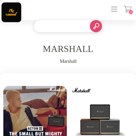
(0)
登入
MARSHALL
Marshall