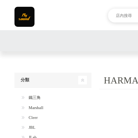
HARMA
分類
鐵三角
Marshall
Cleer
JBL
JLab