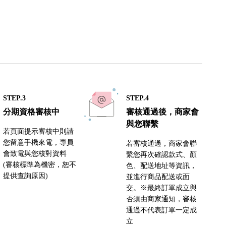
STEP.3
STEP.4
分期資格審核中
審核通過後，商家會
與您聯繫
若頁面提示審核中則請
您留意手機來電，專員
若審核通過，商家會聯
會致電與您核對資料
繫您再次確認款式、顏
(審核標準為機密，恕不
色、配送地址等資訊，
提供查詢原因)
並進行商品配送或面
交。※最終訂單成立與
否須由商家通知，審核
通過不代表訂單一定成
立