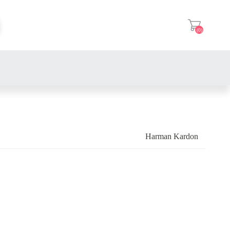
(0)
登入
耳機
真無線耳機
喇叭/唱盤
耳機
藍牙耳機
Harman Kardon
耳機
麥克風
喇叭
耳塞式耳機
耳機
周邊配件
週邊
耳罩式耳機
耳機
喇叭
耳掛式耳機
耳機
喇叭