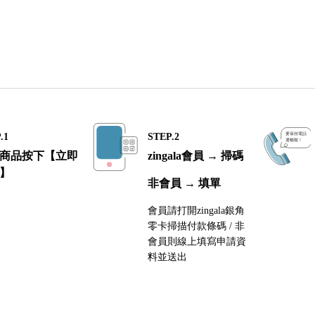
.1
STEP.2
商品按下【立即
zingala會員 → 掃碼
】
非會員 → 填單
會員請打開zingala銀角
零卡掃描付款條碼 / 非
會員則線上填寫申請資
料並送出