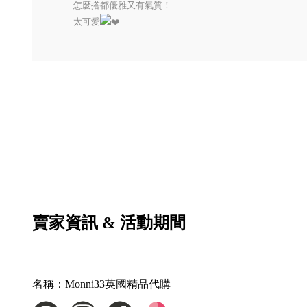
怎麼搭都優雅又有氣質！
太可愛
賣家資訊 & 活動期間
名稱：
Monni33英國精品代購