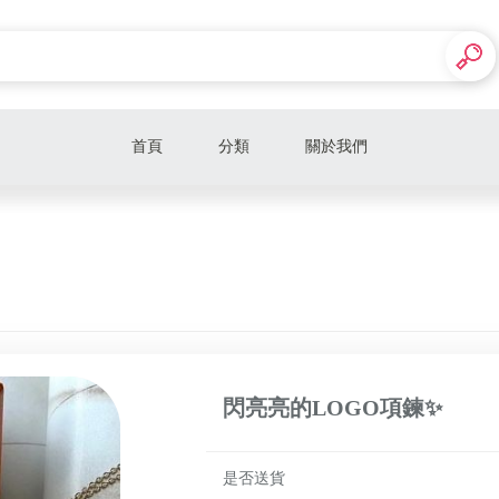
首頁
分類
關於我們
LV皮夾卡包
LV包款
LV飾品配件
DIOR皮夾卡包
閃亮亮的LOGO項鍊✨
DIOR包款
DIOR飾品配件
是否送貨
CELINE皮夾卡包