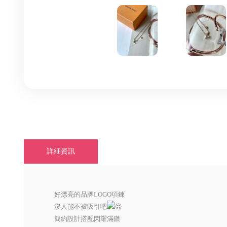
詳細資訊
好漂亮的品牌LOGO項鍊
沒人能不被吸引吧
簡約設計搭配閃耀滿鑽