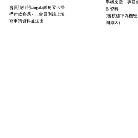
手機來電，專員
會員請打開zingala銀角零卡掃
對資料
描付款條碼 / 非會員則線上填
(審核標準為機
寫申請資料並送出
詢原因)