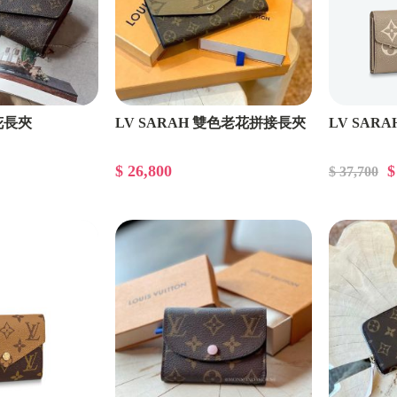
FENDI包款
FENDI皮夾卡包
FENDI飾品配件
花長夾
LV SARAH 雙色老花拼接長夾
LV SAR
電器音響
香氛
$ 26,800
$
$ 37,700
Hermes愛馬仕 包款
Hermes愛馬仕 飾品
Hermes愛馬仕 小皮件
MIUMIU包款
MIUMIU飾品配件
MIUMIU小皮件