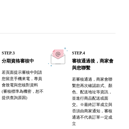
STEP.3
STEP.4
分期資格審核中
審核通過後，商家會
與您聯繫
若頁面提示審核中則請
您留意手機來電，專員
若審核通過，商家會聯
會致電與您核對資料
繫您再次確認款式、顏
(審核標準為機密，恕不
色、配送地址等資訊，
提供查詢原因)
並進行商品配送或面
交。※最終訂單成立與
否須由商家通知，審核
通過不代表訂單一定成
立