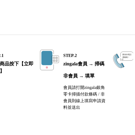
.1
STEP.2
商品按下【立即
zingala會員 → 掃碼
】
非會員 → 填單
會員請打開zingala銀角
零卡掃描付款條碼 / 非
會員則線上填寫申請資
料並送出