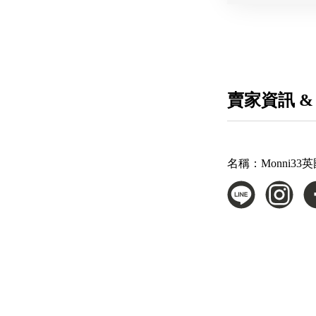
賣家資訊 &
名稱：
Monni3