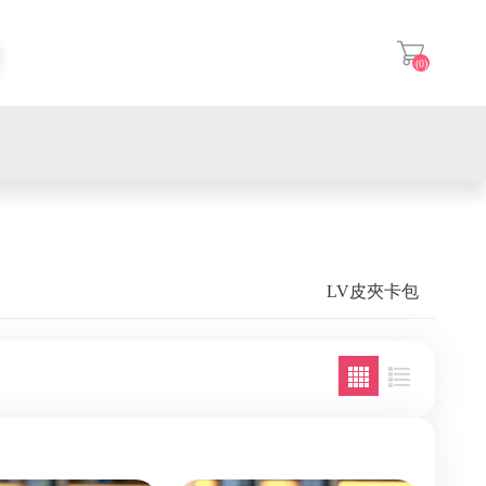
(0)
登入
LV皮夾卡包