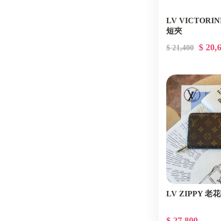
LV VICTOR
短夾
$ 20,
$ 21,400
LV ZIPPY 
$ 27,800