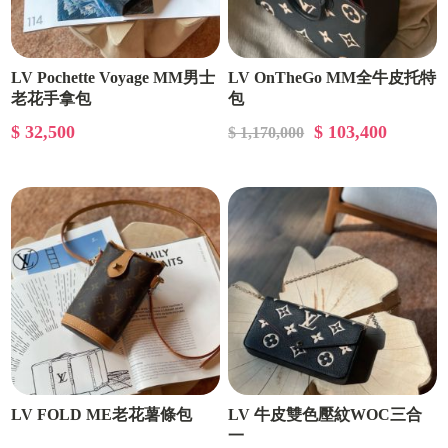
LV Pochette Voyage MM男士
LV OnTheGo MM全牛皮托特
老花手拿包
包
$ 32,500
$ 103,400
$ 1,170,000
LV FOLD ME老花薯條包
LV 牛皮雙色壓紋WOC三合
一