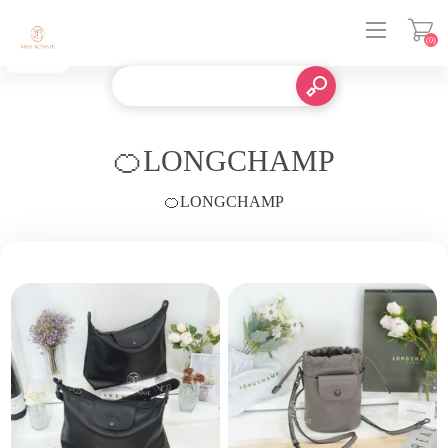
(0)
登入
🍊LONGCHAMP
🍊LONGCHAMP