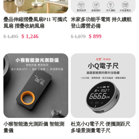
疊品伸縮摺疊風扇P11 可攜式
米家多功能手電筒 持久續航
風扇 摺疊收納風扇
登山露營必備
$ 1,246
$ 899
$ 1,495
$ 1,079
小猴智能激光測距儀 智能測
杜克小Q電子尺 便攜測距尺
量儀
多場景測量電子尺