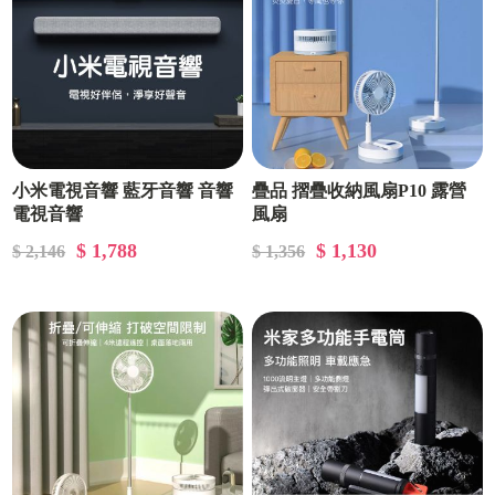
小米電視音響 藍牙音響 音響
疊品 摺疊收納風扇P10 露營
電視音響
風扇
$ 1,788
$ 1,130
$ 2,146
$ 1,356