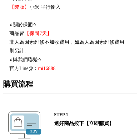
【陸版】
小米 平行輸入
⭐關於保固⭐
商品皆
【保固7天】
非人為因素維修不加收費用，如為人為因素維修費用
則另計。
⭐與我們聯繫⭐
官方Line@：
mi16888
購買流程
STEP.1
選好商品按下【立即購買】