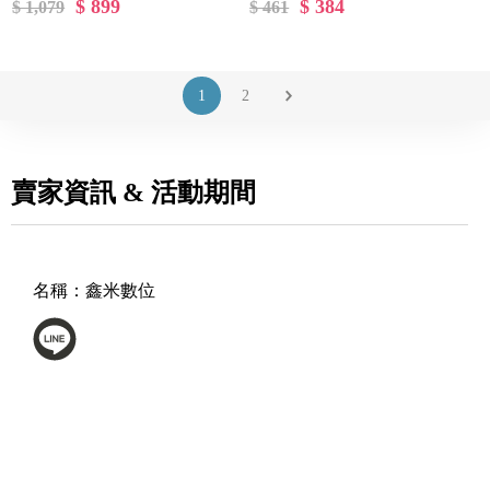
$ 899
$ 384
$ 1,079
$ 461
1
2
賣家資訊 & 活動期間
名稱：
鑫米數位