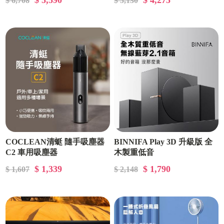
$ 5,590
$ 4,275
$ 6,708
$ 5,130
COCLEAN清蜓 隨手吸塵器
BINNIFA Play 3D 升級版 全
C2 車用吸塵器
木製重低音
$ 1,339
$ 1,790
$ 1,607
$ 2,148