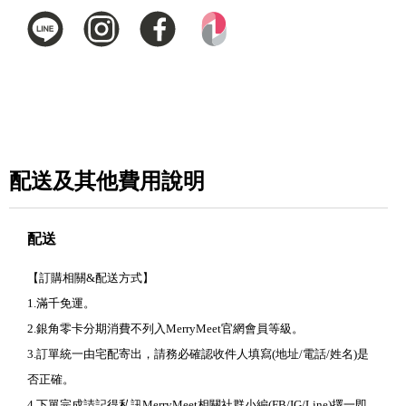
配送及其他費用說明
配送
【訂購相關&配送方式】
1.滿千免運。
2.銀角零卡分期消費不列入MerryMeet官網會員等級。
3.訂單統一由宅配寄出，請務必確認收件人填寫(地址/電話/姓名)是
否正確。
4.下單完成請記得私訊MerryMeet相關社群小編(FB/IG/Line)擇一即