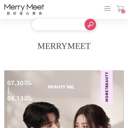
(0)
登入
MERRYMEET