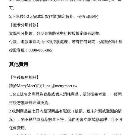
可。
5.下單後1-2天完成出貨作業(國定假期、例假日除外)
【無卡分期付款】
實際可分期數、分期金額將依中租控股規定略有調整。
付款、退款事宜均由中租控股處理，若有任何疑問，煩請洽詢中租
控股客服：0800-888-865
其他費用
【售後服務相關】
請洽MerryMeet官方Line @merrymeet.tw
1. ME.販售之商品為食品或個人消耗商品，基於衛生考量，一經開
封後恕無法辦理退換貨。
2.收到商品後七日內發現商品有瑕疵（破損、粉末外漏或受潮的情
況），的不良品或商品數量不符，我們將會立即幫您處理，且不收
任何費用。