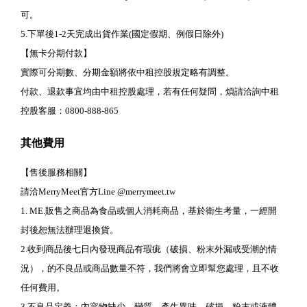
可。
5.下單後1-2天完成出貨作業(國定假期、例假日除外)
【無卡分期付款】
實際可分期數、分期金額將依中租控股規定略有調整。
付款、退款事宜均由中租控股處理，若有任何疑問，煩請洽詢中租
控股客服：0800-888-865
其他費用
【售後服務相關】
請洽MerryMeet官方Line @merrymeet.tw
1. ME.販售之商品為食品或個人消耗商品，基於衛生考量，一經開
封後恕無法辦理退換貨。
2.收到商品後七日內發現商品有瑕疵（破損、粉末外漏或受潮的情
況），的不良品或商品數量不符，我們將會立即幫您處理，且不收
任何費用。
3.不良品定義：內容物缺少、變質、產生異味、破損、粉末或液體