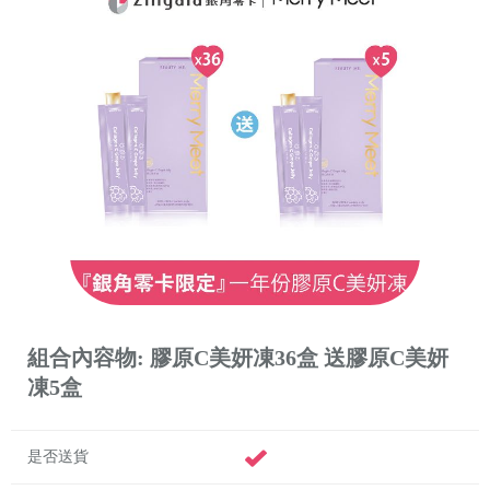
組合內容物: 膠原C美妍凍36盒 送膠原C美妍
凍5盒
是否送貨