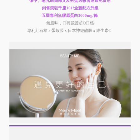
懷孕、哺乳期間婦女及對蛋過敏者應避免食用
銷售突破千座101!全新配方升級
五國專利魚膠原蛋白3000mg/條
無腥味，口碑認證超Q口感
專利紅石榴 x 蛋殼膜 x 日本神經醯胺 x 維生素C