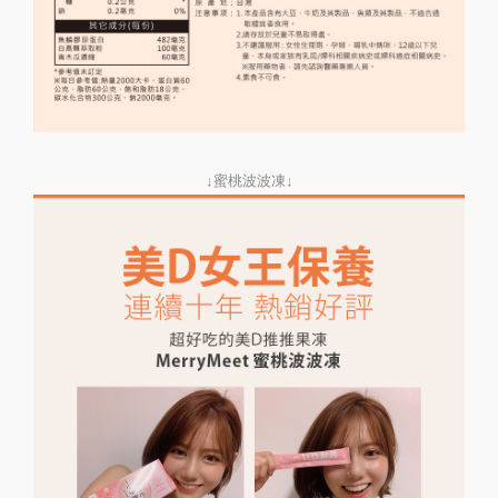
↓蜜桃波波凍↓