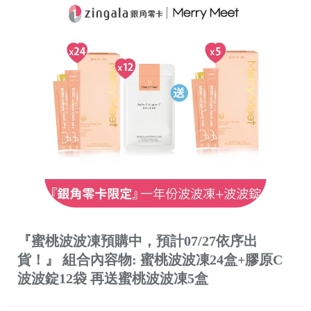
『蜜桃波波凍預購中，預計07/27依序出
貨！』 組合內容物: 蜜桃波波凍24盒+膠原C
波波錠12袋 再送蜜桃波波凍5盒