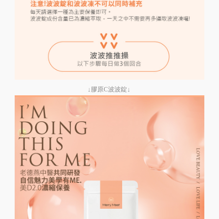
↓膠原C波波錠↓