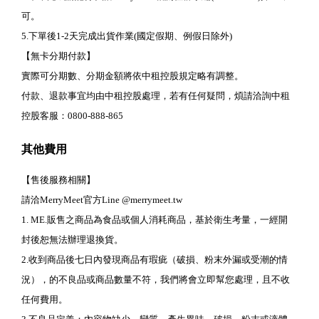
可。
5.下單後1-2天完成出貨作業(國定假期、例假日除外)
【無卡分期付款】
實際可分期數、分期金額將依中租控股規定略有調整。
付款、退款事宜均由中租控股處理，若有任何疑問，煩請洽詢中租
控股客服：0800-888-865
其他費用
【售後服務相關】
請洽MerryMeet官方Line @merrymeet.tw
1. ME.販售之商品為食品或個人消耗商品，基於衛生考量，一經開
封後恕無法辦理退換貨。
2.收到商品後七日內發現商品有瑕疵（破損、粉末外漏或受潮的情
況），的不良品或商品數量不符，我們將會立即幫您處理，且不收
任何費用。