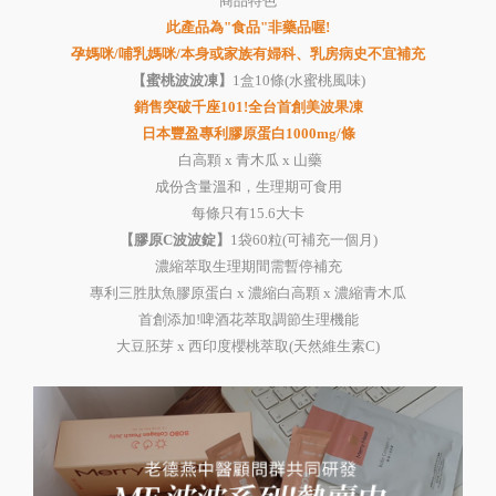
商品特色
此產品為"食品"非藥品喔!
孕媽咪/哺乳媽咪/本身或家族有婦科、乳房病史不宜補充
【蜜桃波波凍】
1
盒
10
條
(
水蜜桃風味
)
銷售突破千座101!全台首創美波果凍
日本豐盈專利膠原蛋白1000mg/條
白高顆 x 青木瓜 x 山藥
成份含量溫和，生理期可食用
每條只有15.6大卡
【膠原C波波錠】
1袋60粒(可補充一個月)
濃縮萃取生理期間需暫停補充
專利三胜肽魚膠原蛋白
x
濃縮白高顆
x
濃縮青木瓜
首創添加
!
啤酒花萃取調節生理機能
大豆胚芽
x
西印度櫻桃萃取
(
天然維生素
C)