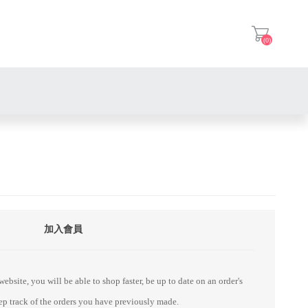
(0)
登入
加入會員
ebsite, you will be able to shop faster, be up to date on an order's
eep track of the orders you have previously made.