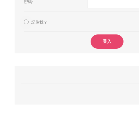
密碼:
記住我？
登入