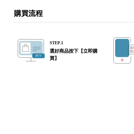
購買流程
STEP.1
選好商品按下【立即購
買】