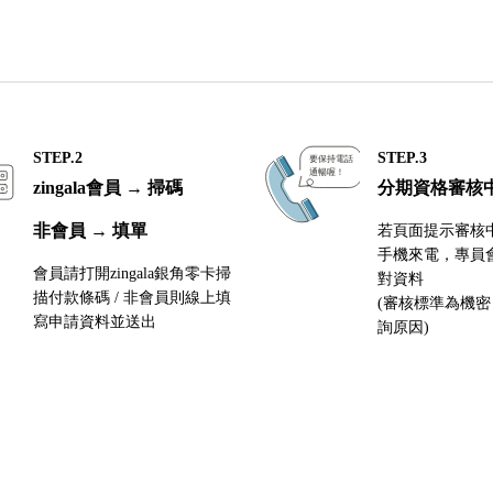
STEP.2
STEP.3
zingala會員 → 掃碼
分期資格審核
非會員 → 填單
若頁面提示審核
手機來電，專員
會員請打開zingala銀角零卡掃
對資料
描付款條碼 / 非會員則線上填
(審核標準為機
寫申請資料並送出
詢原因)