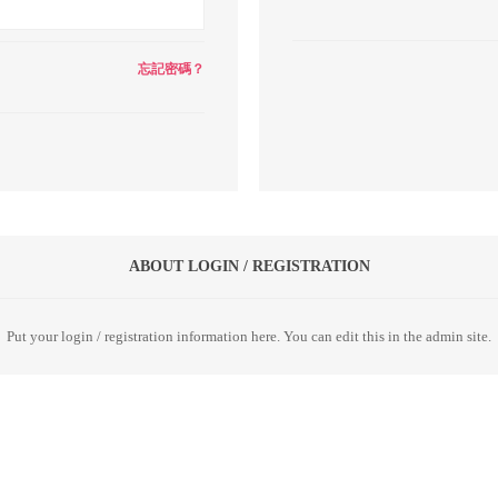
忘記密碼？
ABOUT LOGIN / REGISTRATION
Put your login / registration information here. You can edit this in the admin site.