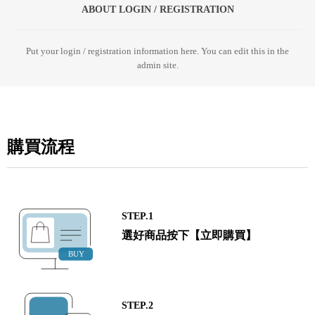
ABOUT LOGIN / REGISTRATION
Put your login / registration information here. You can edit this in the
admin site.
購買流程
STEP.1
選好商品按下【立即購買】
STEP.2