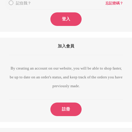
記住我？
忘記密碼？
登入
加入會員
By creating an account on our website, you will be able to shop faster,
be up to date on an order's status, and keep track of the orders you have
previously made.
註冊