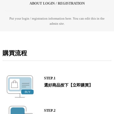
ABOUT LOGIN / REGISTRATION
Put your login / registration information here. You can edit this in the
admin site.
購買流程
STEP.1
選好商品按下【立即購買】
STEP.2