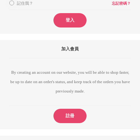
記住我？
忘記密碼？
登入
加入會員
By creating an account on our website, you will be able to shop faster,
be up to date on an order's status, and keep track of the orders you have
previously made.
註冊