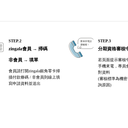
STEP.2
STEP.3
zingala會員 → 掃碼
分期資格審核
非會員 → 填單
若頁面提示審核
手機來電，專員
會員請打開zingala銀角零卡掃
對資料
描付款條碼 / 非會員則線上填
(審核標準為機
寫申請資料並送出
詢原因)