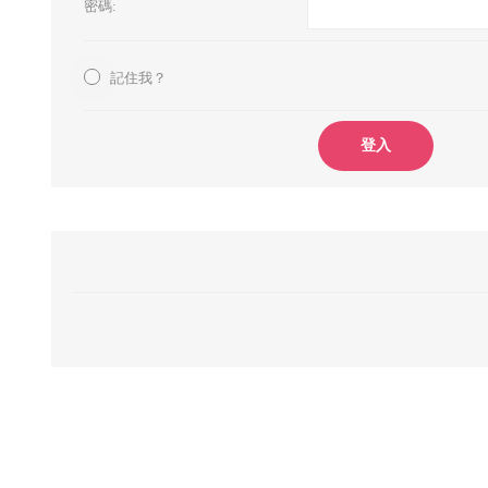
密碼:
記住我？
登入