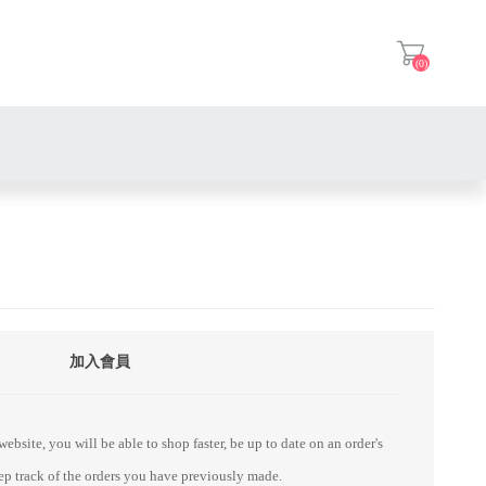
(0)
登入
加入會員
ebsite, you will be able to shop faster, be up to date on an order's
eep track of the orders you have previously made.