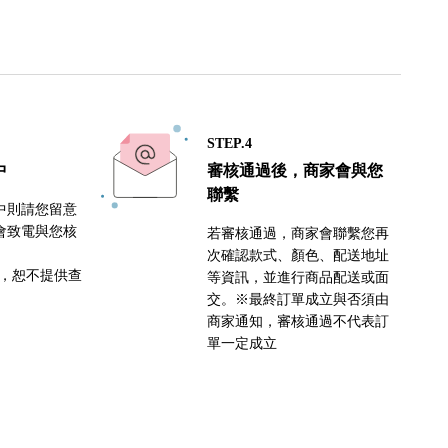
STEP.4
中
審核通過後，商家會與您
聯繫
中則請您留意
會致電與您核
若審核通過，商家會聯繫您再
次確認款式、顏色、配送地址
密，恕不提供查
等資訊，並進行商品配送或面
交。※最終訂單成立與否須由
商家通知，審核通過不代表訂
單一定成立