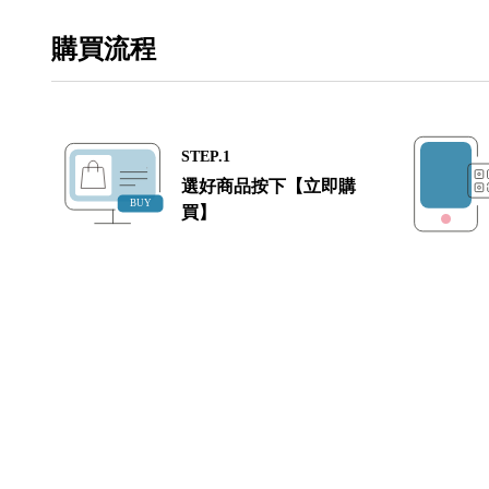
購買流程
STEP.1
選好商品按下【立即購
買】