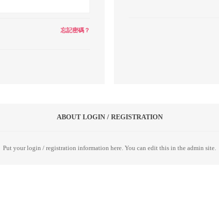
忘記密碼？
ABOUT LOGIN / REGISTRATION
Put your login / registration information here. You can edit this in the admin site.