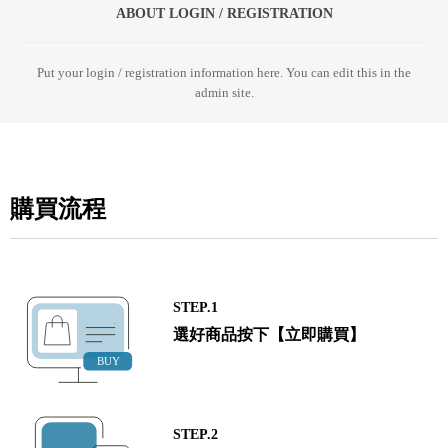
ABOUT LOGIN / REGISTRATION
Put your login / registration information here. You can edit this in the
admin site.
購買流程
STEP.1
選好商品按下【立即購買】
STEP.2