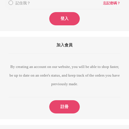
記住我？
忘記密碼？
登入
加入會員
By creating an account on our website, you will be able to shop faster,
be up to date on an order's status, and keep track of the orders you have
previously made.
註冊