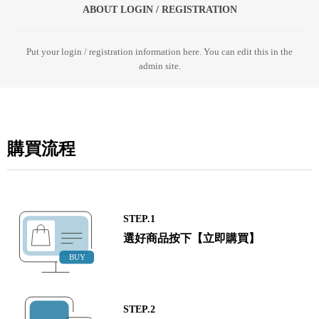
ABOUT LOGIN / REGISTRATION
Put your login / registration information here. You can edit this in the
admin site.
購買流程
STEP.1
選好商品按下【立即購買】
STEP.2