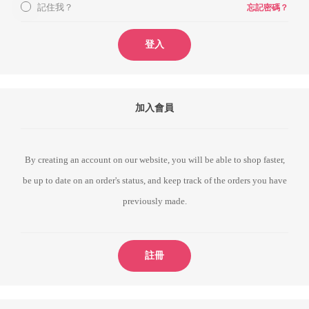
記住我？
忘記密碼？
登入
加入會員
By creating an account on our website, you will be able to shop faster,
be up to date on an order's status, and keep track of the orders you have
previously made.
註冊