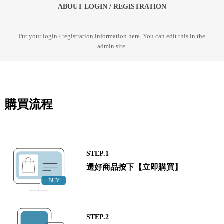
ABOUT LOGIN / REGISTRATION
Put your login / registration information here. You can edit this in the
admin site.
購買流程
STEP.1
選好商品按下【立即購買】
STEP.2