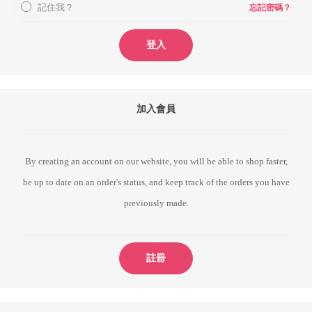
記住我？
忘記密碼？
登入
加入會員
By creating an account on our website, you will be able to shop faster,
be up to date on an order's status, and keep track of the orders you have
previously made.
註冊