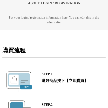
ABOUT LOGIN / REGISTRATION
Put your login / registration information here. You can edit this in the
admin site.
購買流程
STEP.1
選好商品按下【立即購買】
STEP.2