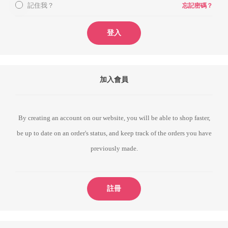
記住我？
忘記密碼？
登入
加入會員
By creating an account on our website, you will be able to shop faster,
be up to date on an order's status, and keep track of the orders you have
previously made.
註冊