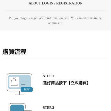
ABOUT LOGIN / REGISTRATION
Put your login / registration information here. You can edit this in the
admin site.
購買流程
STEP.1
選好商品按下【立即購買】
STEP.2