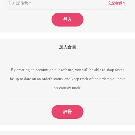
記住我？
忘記密碼？
登入
加入會員
By creating an account on our website, you will be able to shop faster,
be up to date on an order's status, and keep track of the orders you have
previously made.
註冊